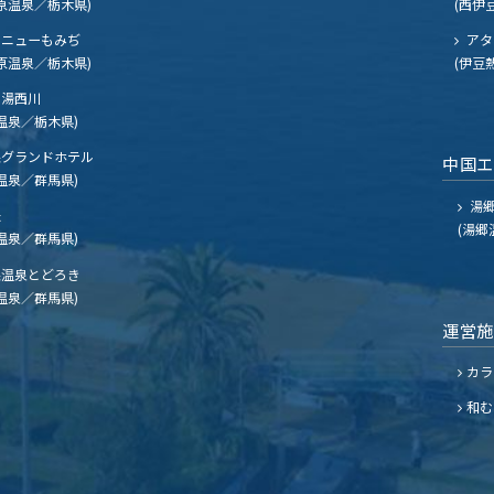
原温泉／栃木県)
(西伊
ニューもみぢ
アタ
原温泉／栃木県)
(伊豆
湯西川
温泉／栃木県)
グランドホテル
中国
温泉／群馬県)
湯郷
夫
(湯郷
温泉／群馬県)
温泉とどろき
温泉／群馬県)
運営
カラ
和む