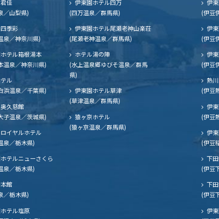
ル君佳
伊東園ホテル四万
伊東
泉／山梨県)
(四万温泉／群馬県)
(伊豆
四季彩
伊東園ホテル尾瀬老神山楽荘
伊東
温泉／神奈川県)
(尾瀬老神温泉／群馬県)
(伊豆
ホテル箱根湯本
ホテル湯の陣
伊東
本温泉／神奈川県)
(水上温泉郷ゆびそ温泉／群馬
(伊豆
県)
ホテル
熱川
白浜温泉／千葉県)
伊東園ホテル草津
(伊豆
(草津温泉／群馬県)
奥久慈館
伊東
大子温泉／茨城県)
猿ヶ京ホテル
(伊豆
(猿ヶ京温泉／群馬県)
ロイヤルホテル
伊東
温泉／栃木県)
(伊豆
ホテルニューさくら
下田
温泉／栃木県)
(伊豆
閣本館
下田
泉／栃木県)
(伊豆
ホテル塩原
伊東