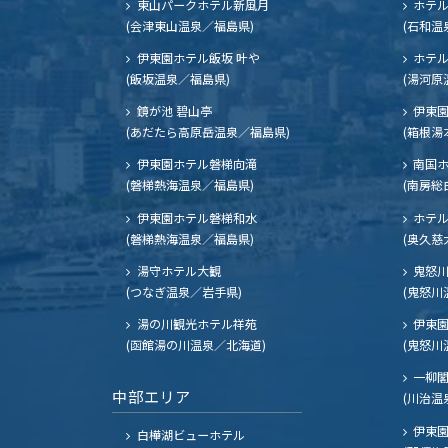
東山パークホテル新風月
ホテ
(会津東山温泉／福島県)
(石和温
伊東園ホテル飯坂 叶や
ホテル
(飯坂温泉／福島県)
(湯河原
鏡が池 碧山亭
伊東園
(あだたら高原岳温泉／福島県)
(箱根湯
伊東園ホテル磐梯向滝
南国
(磐梯熱海温泉／福島県)
(南房総
伊東園ホテル磐梯和水
ホテル
(磐梯熱海温泉／福島県)
(奥久慈
湯守ホテル大観
鬼怒川
(つなぎ温泉／岩手県)
(鬼怒川
湯の川観光ホテル祥苑
伊東園
(函館湯の川温泉／北海道)
(鬼怒川
一柳
中部エリア
(川治温
伊東園
白樺湖ビューホテル