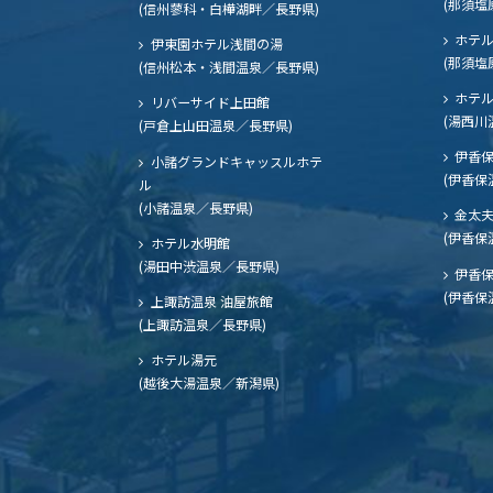
(那須塩
(信州蓼科・白樺湖畔／長野県)
ホテル
伊東園ホテル浅間の湯
(那須塩
(信州松本・浅間温泉／長野県)
ホテル
リバーサイド上田館
(湯西川
(戸倉上山田温泉／長野県)
伊香保
小諸グランドキャッスルホテ
(伊香保
ル
(小諸温泉／長野県)
金太
(伊香保
ホテル水明館
(湯田中渋温泉／長野県)
伊香保
(伊香保
上諏訪温泉 油屋旅館
(上諏訪温泉／長野県)
ホテル湯元
(越後大湯温泉／新潟県)