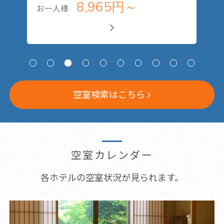
8,965円～
お一人様
お
空室検索はこちら
空室カレンダー
各ホテルの空室状況が見られます。