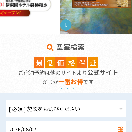
空室検索
最
低
価
格
保
証
公式サイト
ご宿泊予約は他のサイトより
一
番
お
得
からが
です