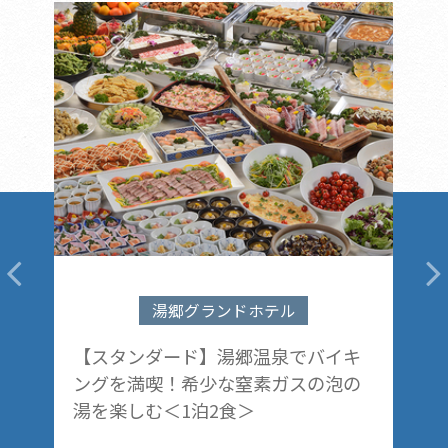
湯郷グランドホテル
！
【スタンダード】湯郷温泉でバイキ
【
一
ングを満喫！希少な窒素ガスの泡の
焼
リ
湯を楽しむ＜1泊2食＞
イ