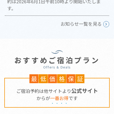
約は2026年6月1日午前10時より開始いたしま
す。
お知らせ一覧を見る
おすすめご宿泊プラン
Offers & Deals
最
低
価
格
保
証
公式サイト
ご宿泊予約は他サイトより
からが
一
番
お
得
です