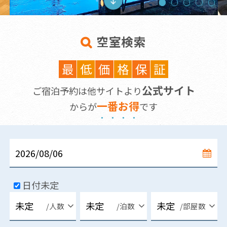
空室検索
最
低
価
格
保
証
公式サイト
ご宿泊予約は他サイトより
一
番
お
得
からが
です
日付未定
/人数
/泊数
/部屋数