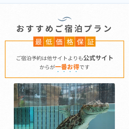
おすすめご宿泊プラン
最
低
価
格
保
証
公式サイト
ご宿泊予約は他サイトよりも
一
番
お
得
からが
です