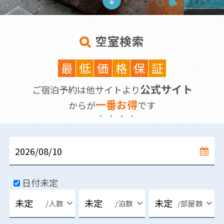
空室検索
最
低
価
格
保
証
公式サイト
ご宿泊予約は他サイトより
一
番
お
得
からが
です
日付未定
/人数
/泊数
/部屋数