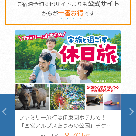
公式サイト
ご宿泊予約は他サイトよりも
一
番
お
得
からが
です
ァミリー旅行は伊東園ホテルで！
当館自慢の
国営アルプスあづみの公園」チケッ
なひととき
付１泊２食バイキングプラン
8,705