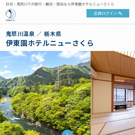
日光・鬼怒川での旅行・観光・宿泊なら伊東園ホテルニューさくら
会員ログイン
鬼怒川温泉 ／ 栃木県
伊東園ホテルニューさくら