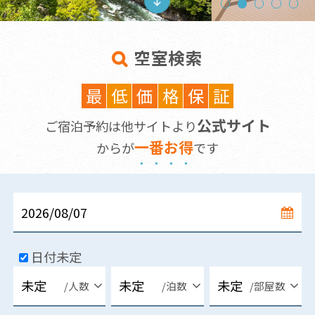
空室検索
最
低
価
格
保
証
公式サイト
ご宿泊予約は他サイトより
一
番
お
得
からが
です
日付未定
/人数
/泊数
/部屋数