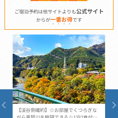
公式サイト
ご宿泊予約は他サイトよりも
一
番
お
得
からが
です
ぎな
【夕食グレードアップ】1泊2食付会席
食付バ
料理プラン！