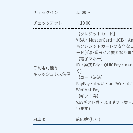
チェックイン
15:00～
チェックアウト
～10:00
【クレジットカード】
VISA・MasterCard・JCB・Am
※クレジットカードの安全なご
ード(暗証番号が必要となりま
【電子マネー】
iD・楽天Edy・QUICPay・na
ご利用可能な
く)
キャッシュレス決済
【コード決済】
PayPay・d払い・au PAY・
WeChat Pay
【ギフト券】
VJAギフト券・JCBギフト券
います)
駐車場
約80台(無料)