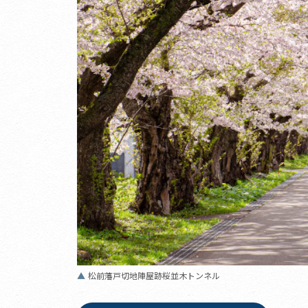
松前藩戸切地陣屋跡桜並木トンネル