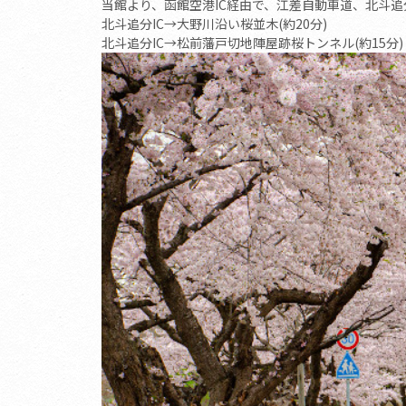
当館より、函館空港IC経由で、江差自動車道、北斗追分I
北斗追分IC→大野川沿い桜並木(約20分)
北斗追分IC→松前藩戸切地陣屋跡桜トンネル(約15分)