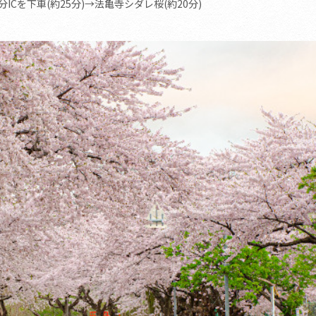
Cを下車(約25分)→法亀寺シダレ桜(約20分)