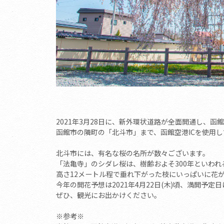
2021年3月28日に、新外環状道路が全面開通し、函
函館市の隣町の「北斗市」まで、函館空港ICを使用し
北斗市には、有名な桜の名所が数々ございます。
「法亀寺」のシダレ桜は、樹齢およそ300年といわ
高さ12メートル程で垂れ下がった枝にいっぱいに花
今年の開花予想は2021年4月22日(木)頃、満開予定日
ぜひ、観光にお出かけください。
※参考※