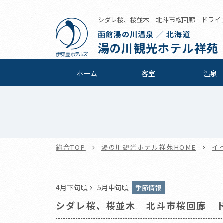
シダレ桜、桜並木 北斗市桜回廊 ドライブし
函館湯の川温泉 ／ 北海道
湯の川観光ホテル祥苑
ホーム
客室
温泉
総合TOP
湯の川観光ホテル祥苑HOME
イ
4月下旬頃
5月中旬頃
季節情報
シダレ桜、桜並木 北斗市桜回廊 