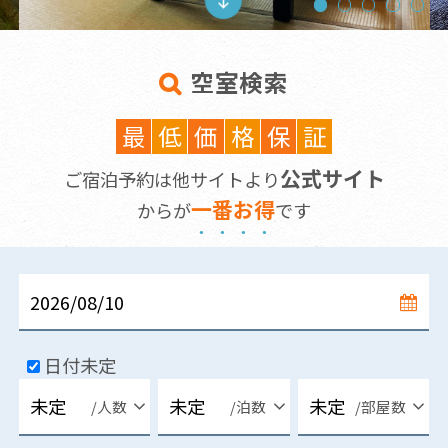
空室検索
最
低
価
格
保
証
公式サイト
ご宿泊予約は他サイトより
一
番
お
得
からが
です
日付未定
/人数
/泊数
/部屋数