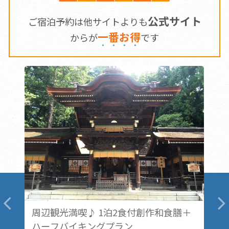
公式サイト
ご宿泊予約は他サイトよりも
一
番
お
得
からが
です
周辺観光満喫♪ 1泊2食付創作和食膳＋
キ
ハーフバイキングプラン