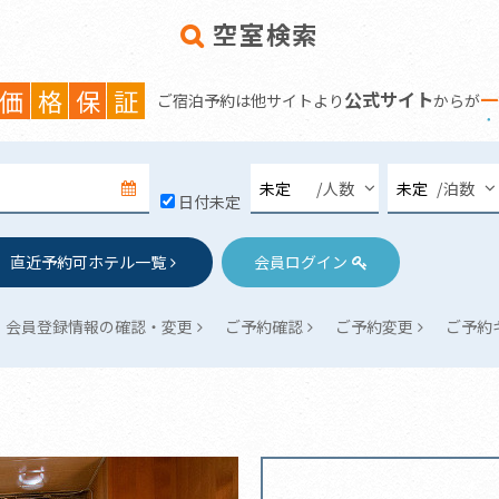
空室検索
価
格
保
証
公式サイト
一
ご宿泊予約は他サイトより
からが
/人数
/泊数
日付未定
直近予約可ホテル一覧
会員ログイン
会員登録情報の
確認・変更
ご予約確認
ご予約変更
ご予約