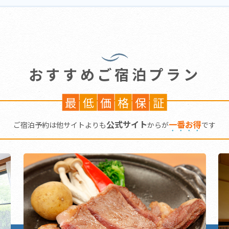
おすすめご宿泊プラン
最
低
価
格
保
証
公式サイト
一
番
お
得
ご宿泊予約は他サイトよりも
からが
です