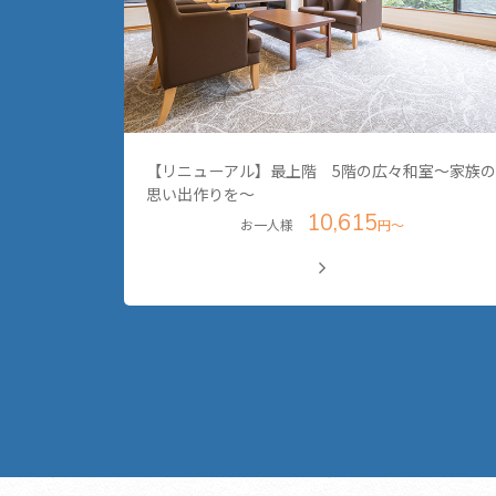
【リニューアル】最上階 5階の広々和室～家族の
思い出作りを～
10,615
お一人様
円～