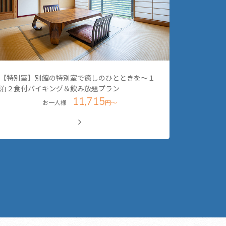
【特別室】別館の特別室で癒しのひとときを～１
泊２食付バイキング＆飲み放題プラン
11,715
お一人様
円～