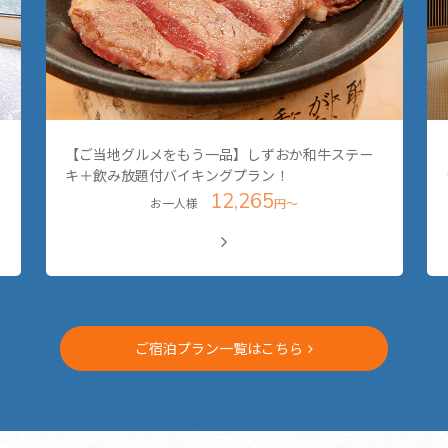
【ご当地グルメをもう一品】しずおか和牛ステー
キ＋飲み放題付バイキングプラン！
12,265
お一人様
円～
ご宿泊プラン一覧はこちら