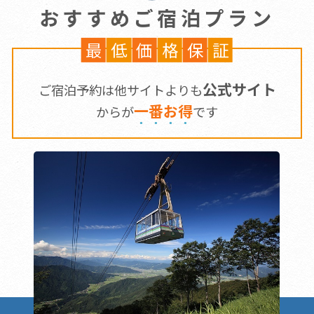
おすすめご宿泊プラン
最
低
価
格
保
証
公式サイト
ご宿泊予約は他サイトよりも
一
番
お
得
からが
です