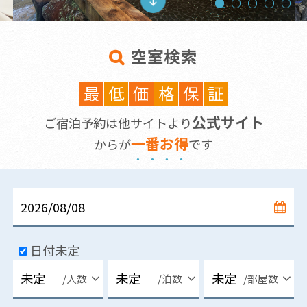
空室検索
最
低
価
格
保
証
公式サイト
ご宿泊予約は他サイトより
一
番
お
得
からが
です
日付未定
/人数
/泊数
/部屋数