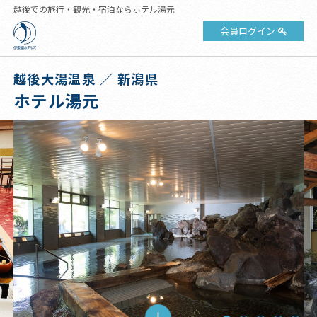
越後での旅行・観光・宿泊ならホテル湯元
会員ログイン
越後大湯温泉 ／ 新潟県
ホテル湯元