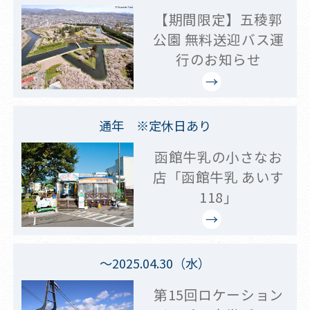
【期間限定】五稜郭
公園 無料送迎バス運
行のお知らせ
通年 ※定休日あり
函館牛乳の小さなお
店「函館牛乳 あいす
118」
～2025.04.30（水）
第15回ロケーション