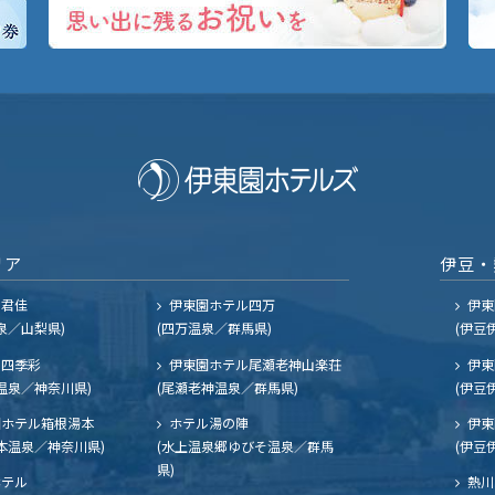
リア
伊豆・
ル君佳
伊東園ホテル四万
伊東
泉／山梨県)
(四万温泉／群馬県)
(伊豆
四季彩
伊東園ホテル尾瀬老神山楽荘
伊東
温泉／神奈川県)
(尾瀬老神温泉／群馬県)
(伊豆
ホテル箱根湯本
ホテル湯の陣
伊東
本温泉／神奈川県)
(水上温泉郷ゆびそ温泉／群馬
(伊豆
県)
ホテル
熱川