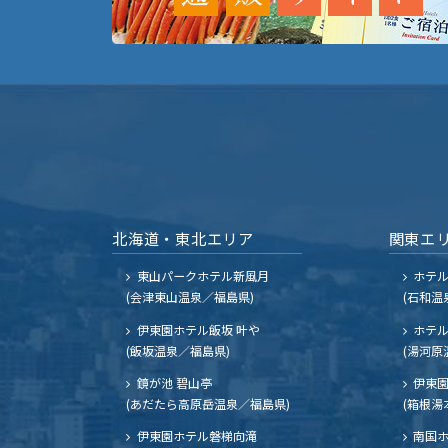
北海道・東北エリア
関東エ
東山パークホテル新風月
ホテ
(会津東山温泉／福島県)
(石和温
伊東園ホテル飯坂 叶や
ホテル
(飯坂温泉／福島県)
(湯河原
鏡が池 碧山亭
伊東園
(あだたら高原岳温泉／福島県)
(箱根湯
伊東園ホテル磐梯向滝
南国