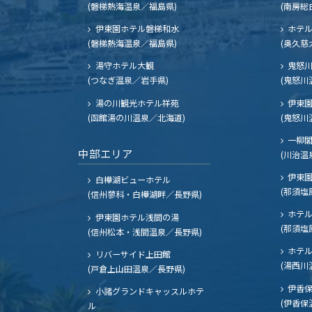
(磐梯熱海温泉／福島県)
(南房総
伊東園ホテル磐梯和水
ホテル
(磐梯熱海温泉／福島県)
(奥久慈
湯守ホテル大観
鬼怒川
(つなぎ温泉／岩手県)
(鬼怒川
湯の川観光ホテル祥苑
伊東園
(函館湯の川温泉／北海道)
(鬼怒川
一柳
中部エリア
(川治温
伊東園
白樺湖ビューホテル
(那須塩
(信州蓼科・白樺湖畔／長野県)
ホテル
伊東園ホテル浅間の湯
(那須塩
(信州松本・浅間温泉／長野県)
ホテル
リバーサイド上田館
(湯西川
(戸倉上山田温泉／長野県)
伊香保
小諸グランドキャッスルホテ
(伊香保
ル