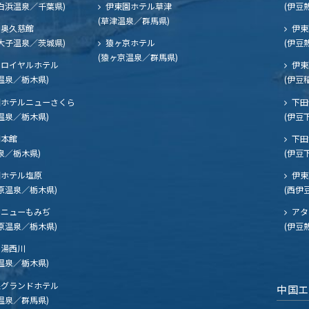
白浜温泉／千葉県)
伊東園ホテル草津
(伊豆
(草津温泉／群馬県)
奥久慈館
伊東
大子温泉／茨城県)
猿ヶ京ホテル
(伊豆
(猿ヶ京温泉／群馬県)
ロイヤルホテル
伊東
温泉／栃木県)
(伊豆
ホテルニューさくら
下田
温泉／栃木県)
(伊豆
閣本館
下田
泉／栃木県)
(伊豆
ホテル塩原
伊東
原温泉／栃木県)
(西伊
ニューもみぢ
アタ
原温泉／栃木県)
(伊豆
湯西川
温泉／栃木県)
グランドホテル
中国
温泉／群馬県)