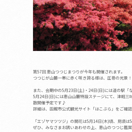
第57回 恵山つつじまつりが今年も開催されます。
つつじが山麓一帯に赤く咲き誇る様は、圧巻の光景！
また、会期中の5月23日(土)・24日(日)には道の
5月24日(日)には恵山山麓特設ステージにて、津軽三
数開催予定です♪
詳細は、函館市公式観光サイト「はこぶら」をご確認
「エゾヤマツツジ」の開花は5月14日(木)頃、見頃は5月
ぜひ、みなさまお誘いあわせの上、恵山のつつじ鑑賞