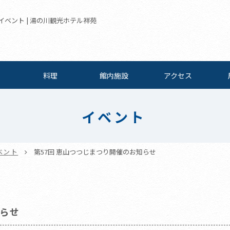
 イベント | 湯の川観光ホテル祥苑
料理
館内施設
アクセス
イベント
ベント
第57回 恵山つつじまつり開催のお知らせ
知らせ