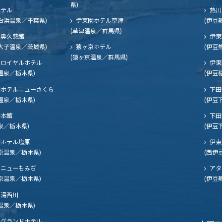
県)
ホテル
熱川
白浜温泉／千葉県)
伊東園ホテル草津
(伊豆
(草津温泉／群馬県)
奥久慈館
伊東
大子温泉／茨城県)
猿ヶ京ホテル
(伊豆
(猿ヶ京温泉／群馬県)
ロイヤルホテル
伊東
温泉／栃木県)
(伊豆
ホテルニューさくら
下田
温泉／栃木県)
(伊豆
閣本館
下田
泉／栃木県)
(伊豆
ホテル塩原
伊東
原温泉／栃木県)
(西伊
ニューもみぢ
アタ
原温泉／栃木県)
(伊豆
湯西川
温泉／栃木県)
グランドホテル