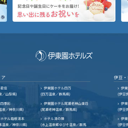
リア
伊豆・
ル君佳
伊東園ホテル四万
伊東
泉／山梨県)
(四万温泉／群馬県)
(伊豆
四季彩
伊東園ホテル尾瀬老神山楽荘
伊東
温泉／神奈川県)
(尾瀬老神温泉／群馬県)
(伊豆
ホテル箱根湯本
ホテル湯の陣
伊東
本温泉／神奈川県)
(水上温泉郷ゆびそ温泉／群馬
(伊豆