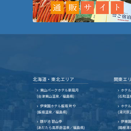
北海道・東北エリア
関東エ
東山パークホテル新風月
ホテ
(会津東山温泉／福島県)
(石和温
伊東園ホテル飯坂 叶や
ホテル
(飯坂温泉／福島県)
(湯河原
鏡が池 碧山亭
伊東園
(あだたら高原岳温泉／福島県)
(箱根湯