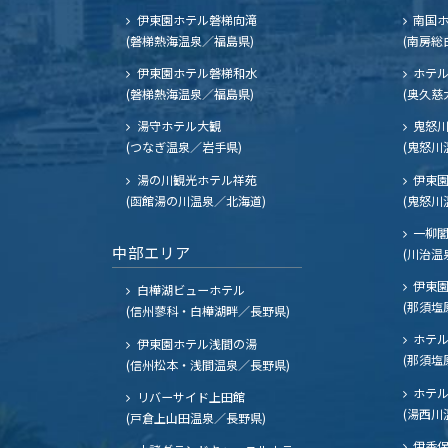
伊東園ホテル磐梯向滝
南国
(磐梯熱海温泉／福島県)
(南房総
伊東園ホテル磐梯和水
ホテル
(磐梯熱海温泉／福島県)
(奥久慈
湯守ホテル大観
鬼怒川
(つなぎ温泉／岩手県)
(鬼怒川
湯の川観光ホテル祥苑
伊東園
(函館湯の川温泉／北海道)
(鬼怒川
一柳
中部エリア
(川治温
伊東園
白樺湖ビューホテル
(那須塩
(信州蓼科・白樺湖畔／長野県)
ホテル
伊東園ホテル浅間の湯
(那須塩
(信州松本・浅間温泉／長野県)
ホテル
リバーサイド上田館
(湯西川
(戸倉上山田温泉／長野県)
伊香保