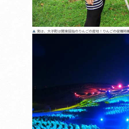
実は、大子町は関東屈指のりんごの産地！りんごの収穫時期