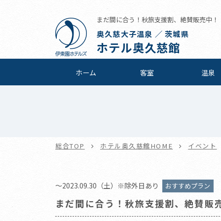
まだ間に合う！秋旅支援割、絶賛販売中！！ |
奥久慈大子温泉 ／ 茨城県
ホテル奥久慈館
ホーム
客室
温泉
総合TOP
ホテル奥久慈館HOME
イベント
～2023.09.30（土）※除外日あり
おすすめプラン
まだ間に合う！秋旅支援割、絶賛販