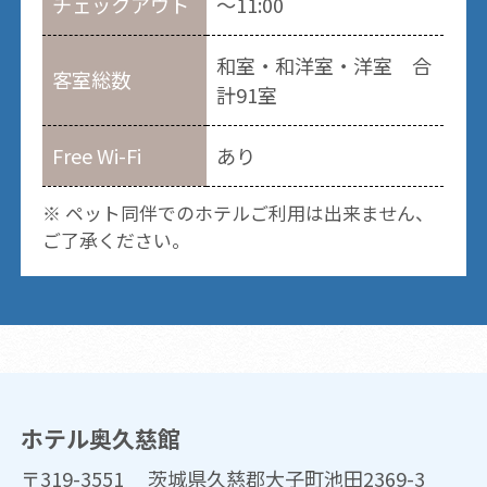
チェックアウト
～11:00
和室・和洋室・洋室 合
客室総数
計91室
Free Wi-Fi
あり
※ ペット同伴でのホテルご利用は出来ません、
ご了承ください。
ホテル奥久慈館
〒319-3551 茨城県久慈郡大子町池田2369-3