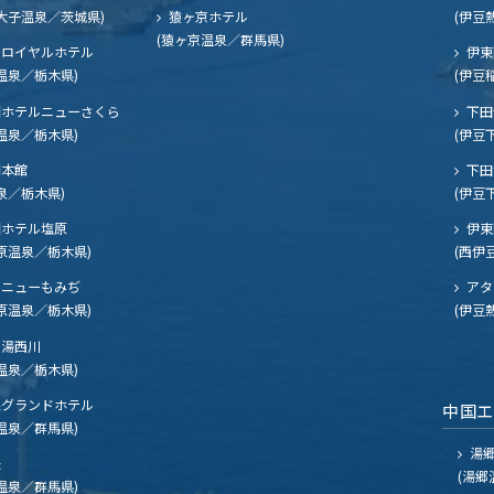
大子温泉／茨城県)
猿ヶ京ホテル
(伊豆
(猿ヶ京温泉／群馬県)
ロイヤルホテル
伊東
温泉／栃木県)
(伊豆
ホテルニューさくら
下田
温泉／栃木県)
(伊豆
閣本館
下田
泉／栃木県)
(伊豆
ホテル塩原
伊東
原温泉／栃木県)
(西伊
ニューもみぢ
アタ
原温泉／栃木県)
(伊豆
湯西川
温泉／栃木県)
グランドホテル
中国
温泉／群馬県)
湯郷
夫
(湯郷
温泉／群馬県)