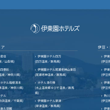
リア
伊豆・
ル君佳
伊東園ホテル四万
伊東
泉／山梨県)
(四万温泉／群馬県)
(伊豆
四季彩
伊東園ホテル尾瀬老神山楽荘
伊東
温泉／神奈川県)
(尾瀬老神温泉／群馬県)
(伊豆
ホテル箱根湯本
ホテル湯の陣
伊東
本温泉／神奈川県)
(水上温泉郷ゆびそ温泉／群馬
(伊豆
県)
ホテル
熱川
白浜温泉／千葉県)
伊東園ホテル草津
(伊豆
(草津温泉／群馬県)
奥久慈館
伊東