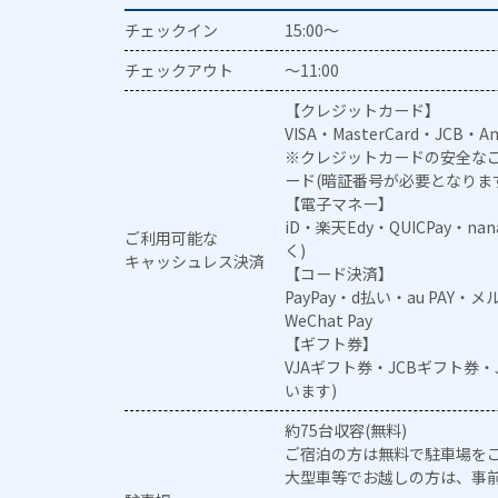
チェックイン
15:00～
チェックアウト
～11:00
【クレジットカード】
VISA・MasterCard・JCB・Am
※クレジットカードの安全なご
ード(暗証番号が必要となりま
【電子マネー】
iD・楽天Edy・QUICPay・na
ご利用可能な
く)
キャッシュレス決済
【コード決済】
PayPay・d払い・au PAY・
WeChat Pay
【ギフト券】
VJAギフト券・JCBギフト券
います)
約75台収容(無料)
ご宿泊の方は無料で駐車場を
大型車等でお越しの方は、事