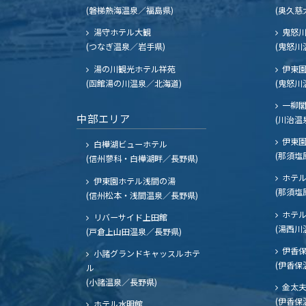
(磐梯熱海温泉／福島県)
(奥久慈
湯守ホテル大観
鬼怒川
(つなぎ温泉／岩手県)
(鬼怒川
湯の川観光ホテル祥苑
伊東園
(函館湯の川温泉／北海道)
(鬼怒川
一柳
中部エリア
(川治温
伊東園
白樺湖ビューホテル
(那須塩
(信州蓼科・白樺湖畔／長野県)
ホテル
伊東園ホテル浅間の湯
(那須塩
(信州松本・浅間温泉／長野県)
ホテル
リバーサイド上田館
(湯西川
(戸倉上山田温泉／長野県)
伊香保
小諸グランドキャッスルホテ
(伊香保
ル
(小諸温泉／長野県)
金太
(伊香保
ホテル水明館