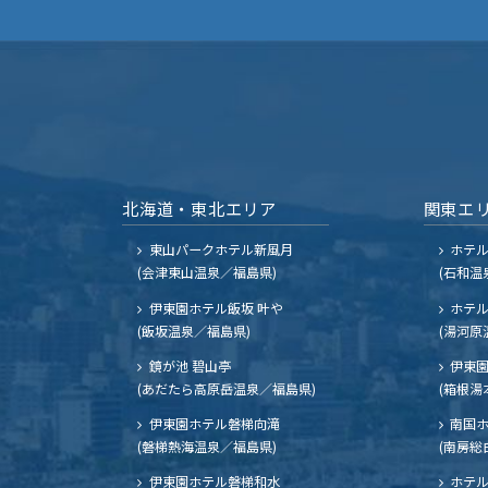
北海道・東北エリア
関東エ
東山パークホテル新風月
ホテ
(会津東山温泉／福島県)
(石和温
伊東園ホテル飯坂 叶や
ホテル
(飯坂温泉／福島県)
(湯河原
鏡が池 碧山亭
伊東園
(あだたら高原岳温泉／福島県)
(箱根湯
伊東園ホテル磐梯向滝
南国
(磐梯熱海温泉／福島県)
(南房総
伊東園ホテル磐梯和水
ホテル