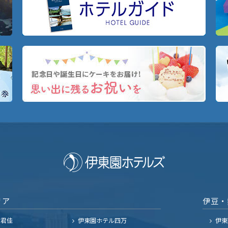
リア
伊豆・
ル君佳
伊東園ホテル四万
伊東