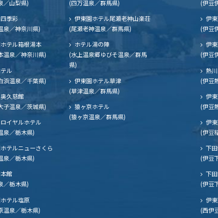
泉／山梨県)
(四万温泉／群馬県)
(伊豆
四季彩
伊東園ホテル尾瀬老神山楽荘
伊東
温泉／神奈川県)
(尾瀬老神温泉／群馬県)
(伊豆
ホテル箱根湯本
ホテル湯の陣
伊東
本温泉／神奈川県)
(水上温泉郷ゆびそ温泉／群馬
(伊豆
県)
ホテル
熱川
白浜温泉／千葉県)
伊東園ホテル草津
(伊豆
(草津温泉／群馬県)
奥久慈館
伊東
大子温泉／茨城県)
猿ヶ京ホテル
(伊豆
(猿ヶ京温泉／群馬県)
ロイヤルホテル
伊東
温泉／栃木県)
(伊豆
ホテルニューさくら
下田
温泉／栃木県)
(伊豆
閣本館
下田
泉／栃木県)
(伊豆
ホテル塩原
伊東
原温泉／栃木県)
(西伊