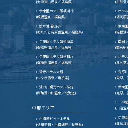
(会津東山温泉／福島県)
(石和温
伊東園ホテル飯坂 叶や
ホテル
(飯坂温泉／福島県)
(湯河原
鏡が池 碧山亭
伊東園
(あだたら高原岳温泉／福島県)
(箱根湯
伊東園ホテル磐梯向滝
南国
(磐梯熱海温泉／福島県)
(南房総
伊東園ホテル磐梯和水
ホテル
(磐梯熱海温泉／福島県)
(奥久慈
湯守ホテル大観
鬼怒川
(つなぎ温泉／岩手県)
(鬼怒川
湯の川観光ホテル祥苑
伊東園
(函館湯の川温泉／北海道)
(鬼怒川
一柳
中部エリア
(川治温
伊東園
白樺湖ビューホテル
(那須塩
(信州蓼科・白樺湖畔／長野県)