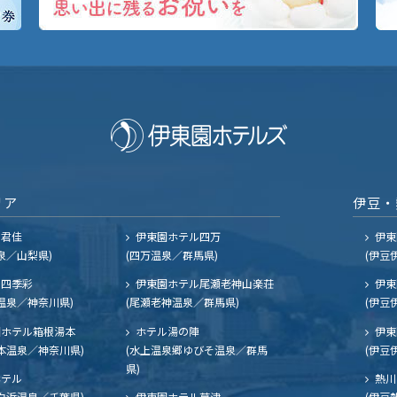
リア
伊豆・
ル君佳
伊東園ホテル四万
伊東
泉／山梨県)
(四万温泉／群馬県)
(伊豆
四季彩
伊東園ホテル尾瀬老神山楽荘
伊東
温泉／神奈川県)
(尾瀬老神温泉／群馬県)
(伊豆
ホテル箱根湯本
ホテル湯の陣
伊東
本温泉／神奈川県)
(水上温泉郷ゆびそ温泉／群馬
(伊豆
県)
ホテル
熱川
白浜温泉／千葉県)
伊東園ホテル草津
(伊豆