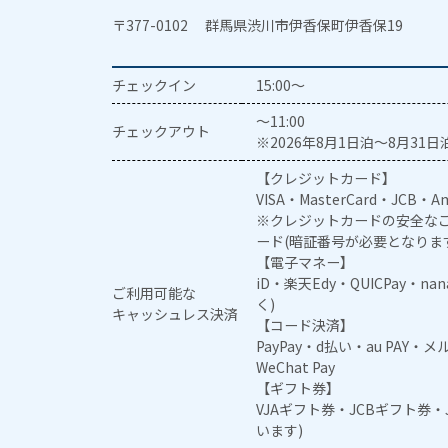
〒377-0102 群馬県渋川市伊香保町伊香保19
チェックイン
15:00～
～11:00
チェックアウト
※2026年8月1日泊～8月31日泊
【クレジットカード】
VISA・MasterCard・JCB・Am
※クレジットカードの安全なご
ード(暗証番号が必要となりま
【電子マネー】
iD・楽天Edy・QUICPay・na
ご利用可能な
く)
キャッシュレス決済
【コード決済】
PayPay・d払い・au PAY・
WeChat Pay
【ギフト券】
VJAギフト券・JCBギフト券
います)