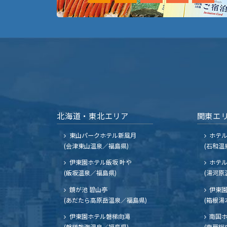
北海道・東北エリア
関東エ
東山パークホテル新風月
ホテ
(会津東山温泉／福島県)
(石和温
伊東園ホテル飯坂 叶や
ホテル
(飯坂温泉／福島県)
(湯河原
鏡が池 碧山亭
伊東園
(あだたら高原岳温泉／福島県)
(箱根湯
伊東園ホテル磐梯向滝
南国
(磐梯熱海温泉／福島県)
(南房総