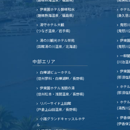
伊東園ホテル磐梯和水
ホテル
(磐梯熱海温泉／福島県)
(奥久慈
湯守ホテル大観
鬼怒川
(つなぎ温泉／岩手県)
(鬼怒川
湯の川観光ホテル祥苑
伊東園
(函館湯の川温泉／北海道)
(鬼怒川
一柳
中部エリア
(川治温
伊東園
白樺湖ビューホテル
(那須塩
(信州蓼科・白樺湖畔／長野県)
ホテル
伊東園ホテル浅間の湯
(那須塩
(信州松本・浅間温泉／長野県)
ホテル
リバーサイド上田館
(湯西川
(戸倉上山田温泉／長野県)
伊香保
小諸グランドキャッスルホテ
(伊香保
ル