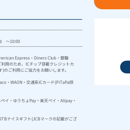
 ～10:00
erican Express・Diners Club・銀聯
利用のため、ICチップ搭載クレジットカ
す)のご利用にご協力をお願いします。
naco・WAON・交通系ICカード(PiTaPa除
メルペイ・ゆうちょPay・楽天ペイ・Alipay・
・JTBナイスギフト(JCBマークの記載がござ