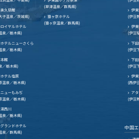
(草津温泉／群馬県)
奥久慈館
伊東
大子温泉／茨城県)
猿ヶ京ホテル
(伊豆
(猿ヶ京温泉／群馬県)
ロイヤルホテル
伊東
温泉／栃木県)
(伊豆
ホテルニューさくら
下田
温泉／栃木県)
(伊豆
閣本館
下田
泉／栃木県)
(伊豆
ホテル塩原
伊東
原温泉／栃木県)
(西伊
ニューもみぢ
アタ
原温泉／栃木県)
(伊豆
湯西川
温泉／栃木県)
グランドホテル
中国
温泉／群馬県)