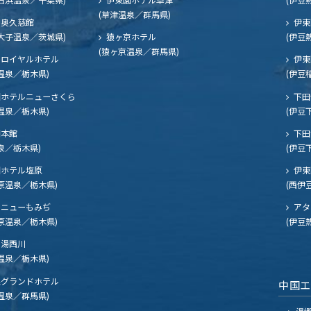
(草津温泉／群馬県)
奥久慈館
伊東
大子温泉／茨城県)
猿ヶ京ホテル
(伊豆
(猿ヶ京温泉／群馬県)
ロイヤルホテル
伊東
温泉／栃木県)
(伊豆
ホテルニューさくら
下田
温泉／栃木県)
(伊豆
閣本館
下田
泉／栃木県)
(伊豆
ホテル塩原
伊東
原温泉／栃木県)
(西伊
ニューもみぢ
アタ
原温泉／栃木県)
(伊豆
湯西川
温泉／栃木県)
グランドホテル
中国
温泉／群馬県)