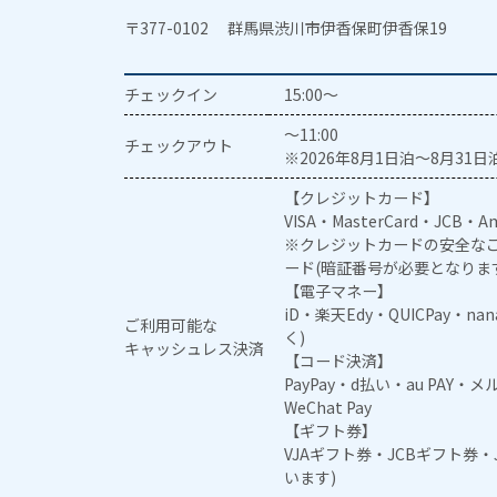
〒377-0102 群馬県渋川市伊香保町伊香保19
チェックイン
15:00～
～11:00
チェックアウト
※2026年8月1日泊～8月31日泊
【クレジットカード】
VISA・MasterCard・JCB・Am
※クレジットカードの安全なご
ード(暗証番号が必要となりま
【電子マネー】
iD・楽天Edy・QUICPay・na
ご利用可能な
く)
キャッシュレス決済
【コード決済】
PayPay・d払い・au PAY・
WeChat Pay
【ギフト券】
VJAギフト券・JCBギフト券
います)