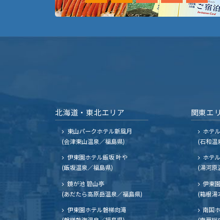
北海道・東北エリア
関東エ
東山パークホテル新風月
ホテ
(会津東山温泉／福島県)
(石和温
伊東園ホテル飯坂 叶や
ホテル
(飯坂温泉／福島県)
(湯河原
鏡が池 碧山亭
伊東園
(あだたら高原岳温泉／福島県)
(箱根湯
伊東園ホテル磐梯向滝
南国
(磐梯熱海温泉／福島県)
(南房総