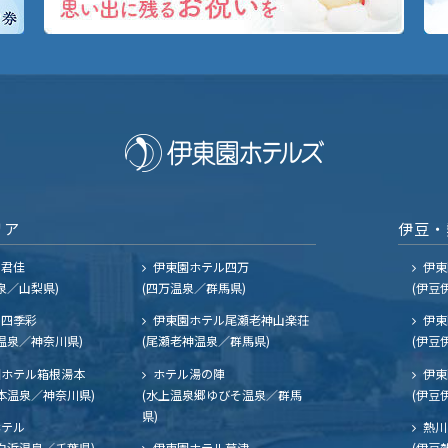
リア
伊豆・
ル君佳
伊東園ホテル四万
伊東
泉／山梨県)
(四万温泉／群馬県)
(伊豆
四季彩
伊東園ホテル尾瀬老神山楽荘
伊東
温泉／神奈川県)
(尾瀬老神温泉／群馬県)
(伊豆
ホテル箱根湯本
ホテル湯の陣
伊東
本温泉／神奈川県)
(水上温泉郷ゆびそ温泉／群馬
(伊豆
県)
ホテル
熱川
白浜温泉／千葉県)
伊東園ホテル草津
(伊豆