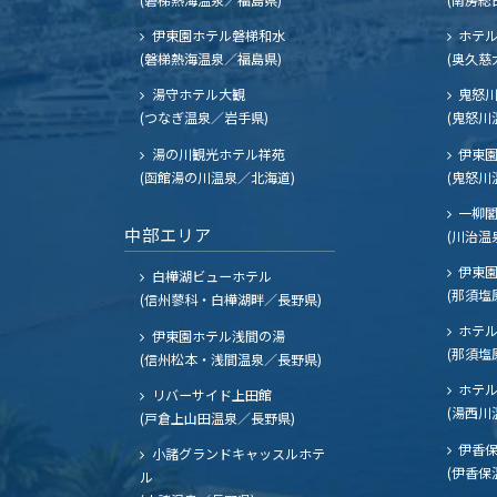
伊東園ホテル磐梯和水
ホテル
(磐梯熱海温泉／福島県)
(奥久慈
湯守ホテル大観
鬼怒川
(つなぎ温泉／岩手県)
(鬼怒川
湯の川観光ホテル祥苑
伊東園
(函館湯の川温泉／北海道)
(鬼怒川
一柳
中部エリア
(川治温
伊東園
白樺湖ビューホテル
(那須塩
(信州蓼科・白樺湖畔／長野県)
ホテル
伊東園ホテル浅間の湯
(那須塩
(信州松本・浅間温泉／長野県)
ホテル
リバーサイド上田館
(湯西川
(戸倉上山田温泉／長野県)
伊香保
小諸グランドキャッスルホテ
(伊香保
ル