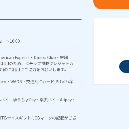
 ～10:00
erican Express・Diners Club・銀聯
利用のため、ICチップ搭載クレジットカ
す)のご利用にご協力をお願いします。
naco・WAON・交通系ICカード(PiTaPa除
メルペイ・ゆうちょPay・楽天ペイ・Alipay・
・JTBナイスギフト(JCBマークの記載がござ