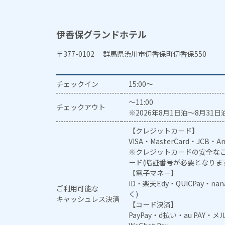
伊香保グランドホテル
〒377-0102 群馬県渋川市伊香保町伊香保550
チェックイン
15:00～
～11:00
チェックアウト
※2026年8月1日泊～8月31日泊
【クレジットカード】
VISA・MasterCard・JCB・Am
※クレジットカードの安全なご
ード(暗証番号が必要となりま
【電子マネー】
iD・楽天Edy・QUICPay・na
ご利用可能な
く)
キャッシュレス決済
【コード決済】
PayPay・d払い・au PAY・