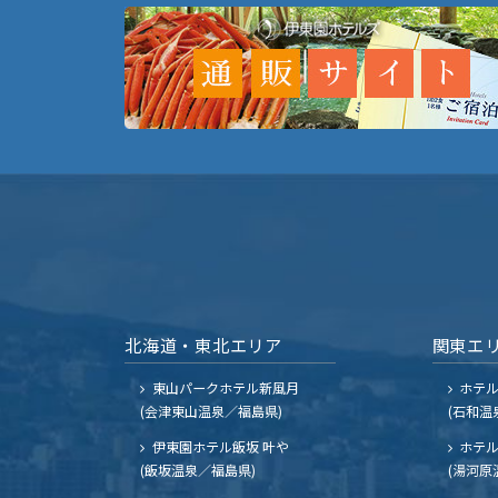
北海道・東北エリア
関東エ
東山パークホテル新風月
ホテ
(会津東山温泉／福島県)
(石和温
伊東園ホテル飯坂 叶や
ホテル
(飯坂温泉／福島県)
(湯河原