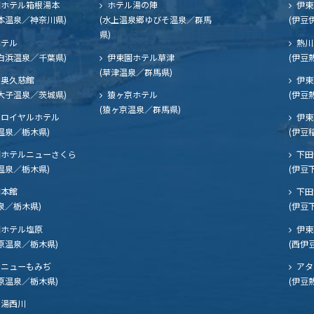
ホテル箱根湯本
ホテル湯の陣
伊東
本温泉／神奈川県)
(水上温泉郷ゆびそ温泉／群馬
(伊豆
県)
ホテル
熱川
白浜温泉／千葉県)
伊東園ホテル草津
(伊豆
(草津温泉／群馬県)
奥久慈館
伊東
大子温泉／茨城県)
猿ヶ京ホテル
(伊豆
(猿ヶ京温泉／群馬県)
ロイヤルホテル
伊東
温泉／栃木県)
(伊豆
ホテルニューさくら
下田
温泉／栃木県)
(伊豆
閣本館
下田
泉／栃木県)
(伊豆
ホテル塩原
伊東
原温泉／栃木県)
(西伊
ニューもみぢ
アタ
原温泉／栃木県)
(伊豆
湯西川