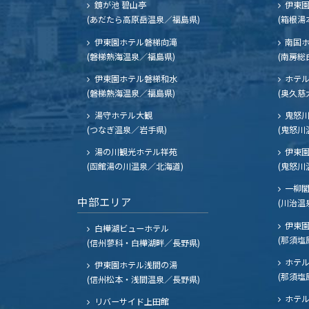
鏡が池 碧山亭
伊東園
(あだたら高原岳温泉／福島県)
(箱根湯
伊東園ホテル磐梯向滝
南国
(磐梯熱海温泉／福島県)
(南房総
伊東園ホテル磐梯和水
ホテル
(磐梯熱海温泉／福島県)
(奥久慈
湯守ホテル大観
鬼怒川
(つなぎ温泉／岩手県)
(鬼怒川
湯の川観光ホテル祥苑
伊東園
(函館湯の川温泉／北海道)
(鬼怒川
一柳
中部エリア
(川治温
伊東園
白樺湖ビューホテル
(那須塩
(信州蓼科・白樺湖畔／長野県)
ホテル
伊東園ホテル浅間の湯
(那須塩
(信州松本・浅間温泉／長野県)
ホテル
リバーサイド上田館