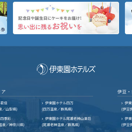
リア
伊豆・
ル君佳
伊東園ホテル四万
伊東
泉／山梨県)
(四万温泉／群馬県)
(伊豆
四季彩
伊東園ホテル尾瀬老神山楽荘
伊東
温泉／神奈川県)
(尾瀬老神温泉／群馬県)
(伊豆