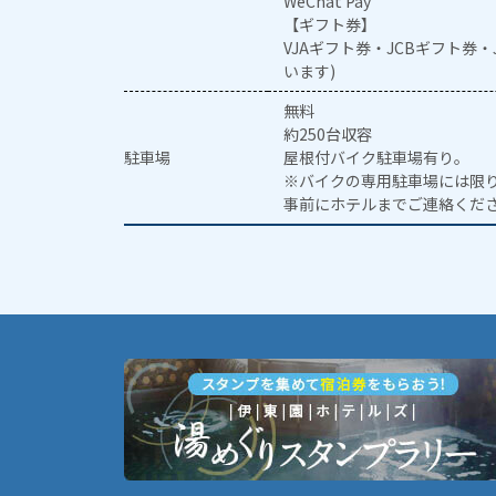
WeChat Pay
【ギフト券】
VJAギフト券・JCBギフト券
います)
無料
約250台収容
駐車場
屋根付バイク駐車場有り。
※バイクの専用駐車場には限
事前にホテルまでご連絡くだ