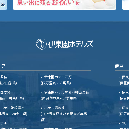
リア
伊豆・
ル君佳
伊東園ホテル四万
伊東
泉／山梨県)
(四万温泉／群馬県)
(伊豆
四季彩
伊東園ホテル尾瀬老神山楽荘
伊東
温泉／神奈川県)
(尾瀬老神温泉／群馬県)
(伊豆
ホテル箱根湯本
ホテル湯の陣
伊東
本温泉／神奈川県)
(水上温泉郷ゆびそ温泉／群馬
(伊豆
県)
ホテル
熱川
白浜温泉／千葉県)
伊東園ホテル草津
(伊豆