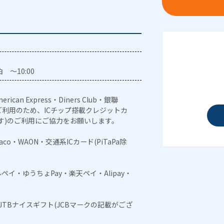
 ～10:00
erican Express・Diners Club・銀聯
利用のため、ICチップ搭載クレジットカ
す)のご利用にご協力をお願いします。
naco・WAON・交通系ICカード(PiTaPa除
メルペイ・ゆうちょPay・楽天ペイ・Alipay・
・JTBナイスギフト(JCBマークの記載がござ