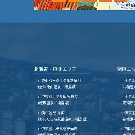
北海道・東北エリア
関東エ
東山パークホテル新風月
ホテ
(会津東山温泉／福島県)
(石和温
伊東園ホテル飯坂 叶や
ホテル
(飯坂温泉／福島県)
(湯河原
鏡が池 碧山亭
伊東園
(あだたら高原岳温泉／福島県)
(箱根湯
伊東園ホテル磐梯向滝
南国
(磐梯熱海温泉／福島県)
(南房総