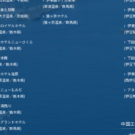
(草津温泉／群馬県)
奥久慈館
伊東
大子温泉／茨城県)
猿ヶ京ホテル
(伊豆
(猿ヶ京温泉／群馬県)
ロイヤルホテル
伊東
温泉／栃木県)
(伊豆
ホテルニューさくら
下田
温泉／栃木県)
(伊豆
閣本館
下田
泉／栃木県)
(伊豆
ホテル塩原
伊東
原温泉／栃木県)
(西伊
ニューもみぢ
アタ
原温泉／栃木県)
(伊豆
湯西川
温泉／栃木県)
グランドホテル
中国
温泉／群馬県)