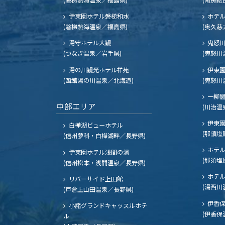
伊東園ホテル磐梯和水
ホテル
(磐梯熱海温泉／福島県)
(奥久慈
湯守ホテル大観
鬼怒川
(つなぎ温泉／岩手県)
(鬼怒川
湯の川観光ホテル祥苑
伊東園
(函館湯の川温泉／北海道)
(鬼怒川
一柳
中部エリア
(川治温
伊東園
白樺湖ビューホテル
(那須塩
(信州蓼科・白樺湖畔／長野県)
ホテル
伊東園ホテル浅間の湯
(那須塩
(信州松本・浅間温泉／長野県)
ホテル
リバーサイド上田館
(湯西川
(戸倉上山田温泉／長野県)
伊香保
小諸グランドキャッスルホテ
(伊香保
ル