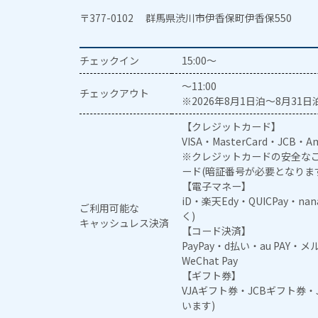
〒377-0102 群馬県渋川市伊香保町伊香保550
チェックイン
15:00～
～11:00
チェックアウト
※2026年8月1日泊～8月31日泊
【クレジットカード】
VISA・MasterCard・JCB・Am
※クレジットカードの安全なご
ード(暗証番号が必要となりま
【電子マネー】
iD・楽天Edy・QUICPay・na
ご利用可能な
く)
キャッシュレス決済
【コード決済】
PayPay・d払い・au PAY・
WeChat Pay
【ギフト券】
VJAギフト券・JCBギフト券
います)