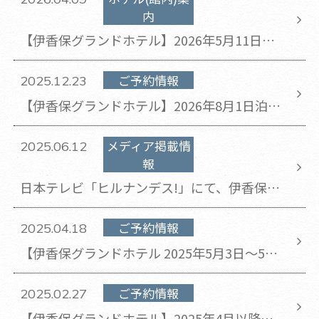
内
【伊香保グランドホテル】2026年5月11日
(月)～開始 「伊香保温泉とどろき」の温泉
にもお入りいただけます。
ご予約情報
2025.12.23
【伊香保グランドホテル】​2026年8月1日泊～
8月31日泊のチェックアウト時間が11時から
10時に変更となります。
メディア掲載情
2025.06.12
報
日本テレビ「ヒルナンデス!」にて、伊香保グ
ランドホテルをご紹介いただきました。
ご予約情報
2025.04.18
【伊香保グランドホテル 2025年5月3日～5月
5日のご宿泊の方対象】 黄金の湯館のご利
用時間変更のお知らせ
ご予約情報
2025.02.27
【伊香保グランドホテル】2025年4月以降ご