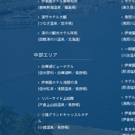
伊東園ホテル磐梯和水
ホテル
(磐梯熱海温泉／福島県)
(奥久慈
湯守ホテル大観
鬼怒川
(つなぎ温泉／岩手県)
(鬼怒川
湯の川観光ホテル祥苑
伊東園
(函館湯の川温泉／北海道)
(鬼怒川
一柳
中部エリア
(川治温
伊東園
白樺湖ビューホテル
(那須塩
(信州蓼科・白樺湖畔／長野県)
ホテル
伊東園ホテル浅間の湯
(那須塩
(信州松本・浅間温泉／長野県)
ホテル
リバーサイド上田館
(湯西川
(戸倉上山田温泉／長野県)
伊香保
小諸グランドキャッスルホテ
(伊香保
ル
(小諸温泉／長野県)
金太