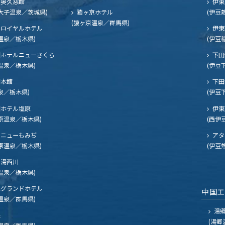
奥久慈館
伊東
大子温泉／茨城県)
猿ヶ京ホテル
(伊豆
(猿ヶ京温泉／群馬県)
ロイヤルホテル
伊東
温泉／栃木県)
(伊豆
ホテルニューさくら
下田
温泉／栃木県)
(伊豆
閣本館
下田
泉／栃木県)
(伊豆
ホテル塩原
伊東
原温泉／栃木県)
(西伊
ニューもみぢ
アタ
原温泉／栃木県)
(伊豆
湯西川
温泉／栃木県)
グランドホテル
中国
温泉／群馬県)
湯郷
夫
(湯郷