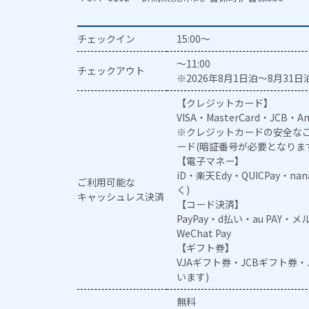
チェックイン
15:00～
～11:00
チェックアウト
※2026年8月1日泊～8月31日泊
【クレジットカード】
VISA・MasterCard・JCB・Am
※クレジットカードの安全なご
ード(暗証番号が必要となりま
【電子マネー】
iD・楽天Edy・QUICPay・na
ご利用可能な
く)
キャッシュレス決済
【コード決済】
PayPay・d払い・au PAY・
WeChat Pay
【ギフト券】
VJAギフト券・JCBギフト券
います)
無料