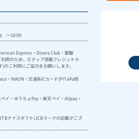
 ～10:00
erican Express・Diners Club・銀聯
利用のため、ICチップ搭載クレジットカ
す)のご利用にご協力をお願いします。
naco・WAON・交通系ICカード(PiTaPa除
メルペイ・ゆうちょPay・楽天ペイ・Alipay・
・JTBナイスギフト(JCBマークの記載がござ