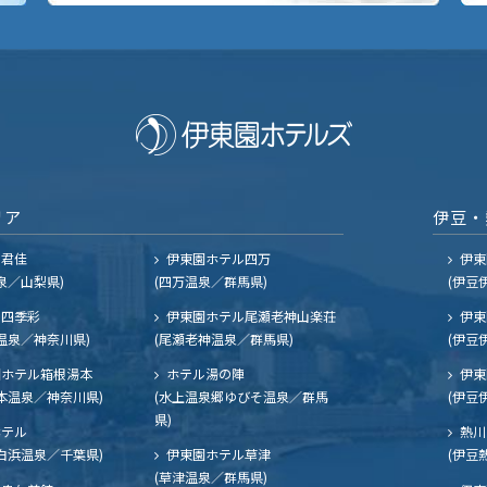
リア
伊豆・
ル君佳
伊東園ホテル四万
伊東
泉／山梨県)
(四万温泉／群馬県)
(伊豆
四季彩
伊東園ホテル尾瀬老神山楽荘
伊東
温泉／神奈川県)
(尾瀬老神温泉／群馬県)
(伊豆
ホテル箱根湯本
ホテル湯の陣
伊東
本温泉／神奈川県)
(水上温泉郷ゆびそ温泉／群馬
(伊豆
県)
ホテル
熱川
白浜温泉／千葉県)
伊東園ホテル草津
(伊豆
(草津温泉／群馬県)