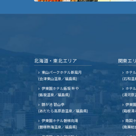
北海道・東北エリア
関東エ
東山パークホテル新風月
ホテ
(会津東山温泉／福島県)
(石和温
伊東園ホテル飯坂 叶や
ホテル
(飯坂温泉／福島県)
(湯河原
鏡が池 碧山亭
伊東園
(あだたら高原岳温泉／福島県)
(箱根湯
伊東園ホテル磐梯向滝
南国
(磐梯熱海温泉／福島県)
(南房総