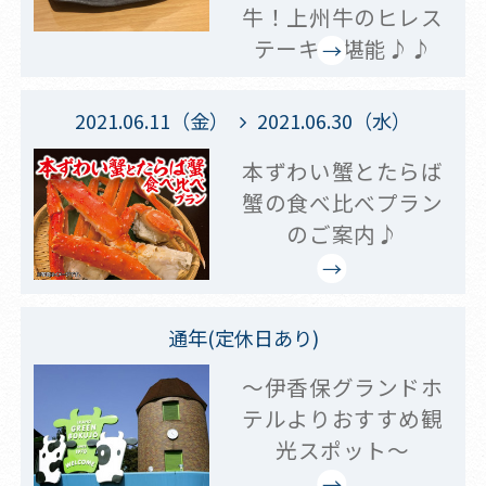
牛！上州牛のヒレス
テーキを堪能♪♪
2021.06.11（金）
2021.06.30（水）
本ずわい蟹とたらば
蟹の食べ比べプラン
のご案内♪
通年(定休日あり)
～伊香保グランドホ
テルよりおすすめ観
光スポット～