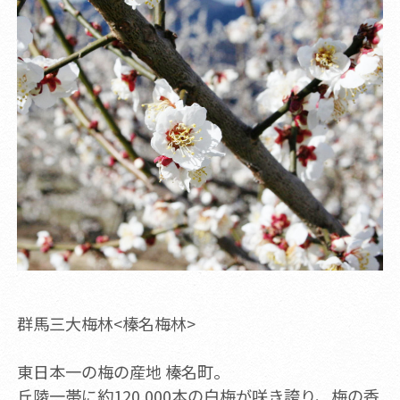
群馬三大梅林<榛名梅林>
東日本一の梅の産地 榛名町。
丘陵一帯に約120,000本の白梅が咲き誇り、梅の香