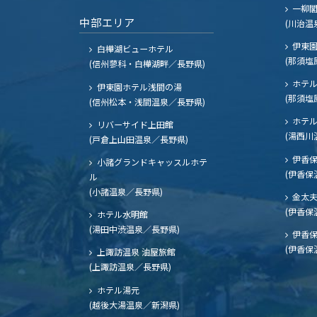
一柳
中部エリア
(川治温
伊東園
白樺湖ビューホテル
(那須塩
(信州蓼科・白樺湖畔／長野県)
ホテル
伊東園ホテル浅間の湯
(那須塩
(信州松本・浅間温泉／長野県)
ホテル
リバーサイド上田館
(湯西川
(戸倉上山田温泉／長野県)
伊香保
小諸グランドキャッスルホテ
(伊香保
ル
(小諸温泉／長野県)
金太
(伊香保
ホテル水明館
(湯田中渋温泉／長野県)
伊香保
(伊香保
上諏訪温泉 油屋旅館
(上諏訪温泉／長野県)
ホテル湯元
(越後大湯温泉／新潟県)