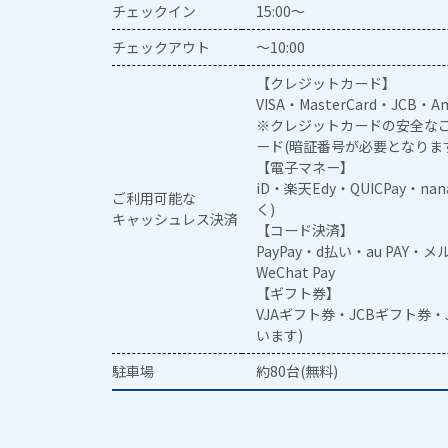
チェックイン
15:00～
チェックアウト
～10:00
【クレジットカード】
VISA・MasterCard・JCB・Am
※クレジットカードの安全なご
ード(暗証番号が必要となりま
【電子マネー】
iD・楽天Edy・QUICPay・na
ご利用可能な
く)
キャッシュレス決済
【コード決済】
PayPay・d払い・au PAY・
WeChat Pay
【ギフト券】
VJAギフト券・JCBギフト券
います)
駐車場
約80台(無料)