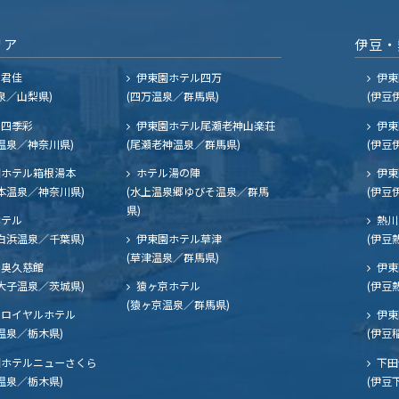
リア
伊豆・
ル君佳
伊東園ホテル四万
伊東
泉／山梨県)
(四万温泉／群馬県)
(伊豆
四季彩
伊東園ホテル尾瀬老神山楽荘
伊東
温泉／神奈川県)
(尾瀬老神温泉／群馬県)
(伊豆
ホテル箱根湯本
ホテル湯の陣
伊東
本温泉／神奈川県)
(水上温泉郷ゆびそ温泉／群馬
(伊豆
県)
ホテル
熱川
白浜温泉／千葉県)
伊東園ホテル草津
(伊豆
(草津温泉／群馬県)
奥久慈館
伊東
大子温泉／茨城県)
猿ヶ京ホテル
(伊豆
(猿ヶ京温泉／群馬県)
ロイヤルホテル
伊東
温泉／栃木県)
(伊豆
ホテルニューさくら
下田
温泉／栃木県)
(伊豆