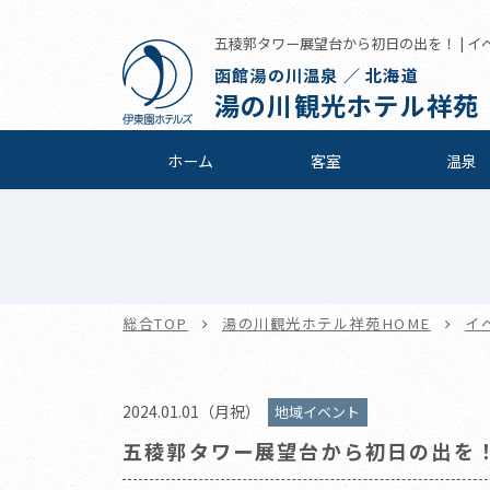
五稜郭タワー展望台から初日の出を！ | イベ
函館湯の川温泉 ／ 北海道
湯の川観光ホテル祥苑
ホーム
客室
温泉
総合TOP
湯の川観光ホテル祥苑HOME
イ
2024.01.01（月祝）
地域イベント
五稜郭タワー展望台から初日の出を