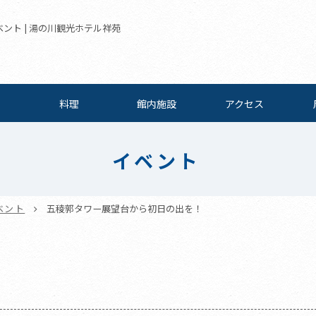
ント | 湯の川観光ホテル祥苑
料理
館内施設
アクセス
イベント
ベント
五稜郭タワー展望台から初日の出を！
！