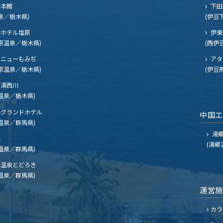
閣本館
下田
泉／栃木県)
(伊豆
ホテル塩原
伊東
原温泉／栃木県)
(西伊
ニューもみぢ
アタ
原温泉／栃木県)
(伊豆
湯西川
温泉／栃木県)
グランドホテル
中国
温泉／群馬県)
湯郷
夫
(湯郷
温泉／群馬県)
温泉とどろき
温泉／群馬県)
運営
カラ