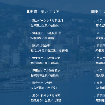
北海道・東北エリア
関東エ
東山パークホテル新風月
ホテ
(会津東山温泉／福島県)
(石和温
伊東園ホテル飯坂 叶や
ホテル
(飯坂温泉／福島県)
(湯河原
鏡が池 碧山亭
伊東園
(あだたら高原岳温泉／福島県)
(箱根湯
伊東園ホテル磐梯向滝
南国
(磐梯熱海温泉／福島県)
(南房総
伊東園ホテル磐梯和水
ホテル
(磐梯熱海温泉／福島県)
(奥久慈
湯守ホテル大観
鬼怒川
(つなぎ温泉／岩手県)
(鬼怒川
湯の川観光ホテル祥苑
伊東園
(函館湯の川温泉／北海道)
(鬼怒川