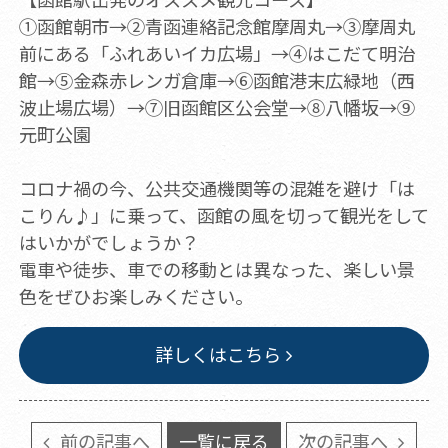
①函館朝市→②青函連絡記念館摩周丸→③摩周丸
前にある「ふれあいイカ広場」→④はこだて明治
館→⑤金森赤レンガ倉庫→⑥函館港末広緑地（西
波止場広場）→⑦旧函館区公会堂→⑧八幡坂→⑨
元町公園
コロナ禍の今、公共交通機関等の混雑を避け「は
こりん♪」に乗って、函館の風を切って観光をして
はいかがでしょうか？
電車や徒歩、車での移動とは異なった、楽しい景
色をぜひお楽しみください。
詳しくはこちら
前の記事へ
一覧に戻る
次の記事へ