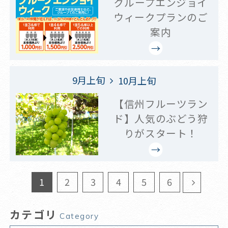
グループエンジョイ
ウィークプランのご
案内
9月上旬
10月上旬
【信州フルーツラン
ド】人気のぶどう狩
りがスタート！
1
2
3
4
5
6
カテゴリ
Category