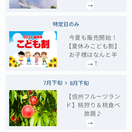
特定日のみ
今夏も販売開始！
【夏休みこども割】
お子様はなんと半
額！
7月下旬
8月下旬
【信州フルーツラン
ド】桃狩り＆桃食べ
放題♪