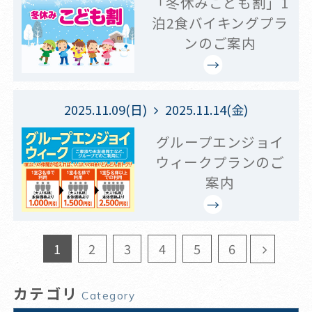
「冬休みこども割」1
泊2食バイキングプラ
ンのご案内
2025.11.09(日)
2025.11.14(金)
グループエンジョイ
ウィークプランのご
案内
1
2
3
4
5
6
カテゴリ
Category