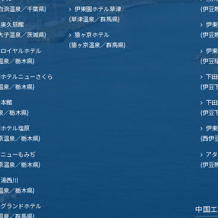
白浜温泉／千葉県)
伊東園ホテル草津
(伊豆
(草津温泉／群馬県)
奥久慈館
伊東
大子温泉／茨城県)
猿ヶ京ホテル
(伊豆
(猿ヶ京温泉／群馬県)
ロイヤルホテル
伊東
温泉／栃木県)
(伊豆
ホテルニューさくら
下田
温泉／栃木県)
(伊豆
閣本館
下田
泉／栃木県)
(伊豆
ホテル塩原
伊東
原温泉／栃木県)
(西伊
ニューもみぢ
アタ
原温泉／栃木県)
(伊豆
湯西川
温泉／栃木県)
グランドホテル
中国
温泉／群馬県)