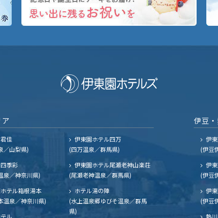
リア
伊豆・
ル君佳
伊東園ホテル四万
伊東
泉／山梨県)
(四万温泉／群馬県)
(伊豆
四季彩
伊東園ホテル尾瀬老神山楽荘
伊東
温泉／神奈川県)
(尾瀬老神温泉／群馬県)
(伊豆
ホテル箱根湯本
ホテル湯の陣
伊東
本温泉／神奈川県)
(水上温泉郷ゆびそ温泉／群馬
(伊豆
県)
ホテル
熱川