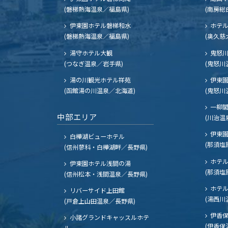
(磐梯熱海温泉／福島県)
(南房総
伊東園ホテル磐梯和水
ホテル
(磐梯熱海温泉／福島県)
(奥久慈
湯守ホテル大観
鬼怒川
(つなぎ温泉／岩手県)
(鬼怒川
湯の川観光ホテル祥苑
伊東園
(函館湯の川温泉／北海道)
(鬼怒川
一柳
中部エリア
(川治温
伊東園
白樺湖ビューホテル
(那須塩
(信州蓼科・白樺湖畔／長野県)
ホテル
伊東園ホテル浅間の湯
(那須塩
(信州松本・浅間温泉／長野県)
ホテル
リバーサイド上田館
(湯西川
(戸倉上山田温泉／長野県)
伊香保
小諸グランドキャッスルホテ
(伊香保
ル