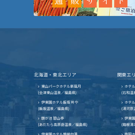
北海道・東北エリア
関東エ
東山パークホテル新風月
ホテ
(会津東山温泉／福島県)
(石和温
伊東園ホテル飯坂 叶や
ホテル
(飯坂温泉／福島県)
(湯河原
鏡が池 碧山亭
伊東園
(あだたら高原岳温泉／福島県)
(箱根湯
伊東園ホテル磐梯向滝
南国