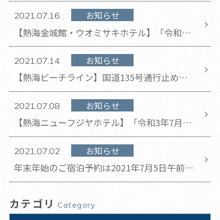
以降通常営業を再開いたします。
お知らせ
2021.07.16
【熱海金城館・ウオミサキホテル】「令和3
年7月熱海豪雨災害」被災者受け入れについ
て
お知らせ
2021.07.14
【熱海ビーチライン】国道135号通行止めに
伴う一般車 無料通行について
お知らせ
2021.07.08
【熱海ニューフジヤホテル】「令和3年7月熱
海豪雨災害」被災者受け入れについて
お知らせ
2021.07.02
年末年始のご宿泊予約は2021年7月5日午前10
時より開始いたします。
カテゴリ
Category