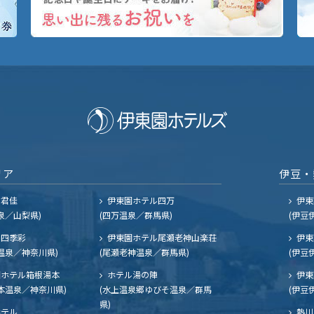
リア
伊豆・
ル君佳
伊東園ホテル四万
伊東
泉／山梨県)
(四万温泉／群馬県)
(伊豆
四季彩
伊東園ホテル尾瀬老神山楽荘
伊東
温泉／神奈川県)
(尾瀬老神温泉／群馬県)
(伊豆
ホテル箱根湯本
ホテル湯の陣
伊東
本温泉／神奈川県)
(水上温泉郷ゆびそ温泉／群馬
(伊豆
県)
ホテル
熱川