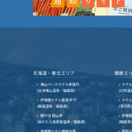
北海道・東北エリア
関東エ
東山パークホテル新風月
ホテ
(会津東山温泉／福島県)
(石和温
伊東園ホテル飯坂 叶や
ホテル
(飯坂温泉／福島県)
(湯河原
鏡が池 碧山亭
伊東園
(あだたら高原岳温泉／福島県)
(箱根湯
伊東園ホテル磐梯向滝
南国