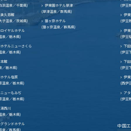
白浜温泉／千葉県)
伊東園ホテル草津
(伊豆
(草津温泉／群馬県)
奥久慈館
伊東
大子温泉／茨城県)
猿ヶ京ホテル
(伊豆
(猿ヶ京温泉／群馬県)
ロイヤルホテル
伊東
温泉／栃木県)
(伊豆
ホテルニューさくら
下田
温泉／栃木県)
(伊豆
閣本館
下田
泉／栃木県)
(伊豆
ホテル塩原
伊東
原温泉／栃木県)
(西伊
ニューもみぢ
アタ
原温泉／栃木県)
(伊豆
湯西川
温泉／栃木県)
グランドホテル
中国
温泉／群馬県)