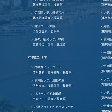
(磐梯熱海温泉／福島県)
(南房総
伊東園ホテル磐梯和水
ホテル
(磐梯熱海温泉／福島県)
(奥久慈
湯守ホテル大観
鬼怒川
(つなぎ温泉／岩手県)
(鬼怒川
湯の川観光ホテル祥苑
伊東園
(函館湯の川温泉／北海道)
(鬼怒川
一柳
中部エリア
(川治温
伊東園
白樺湖ビューホテル
(那須塩
(信州蓼科・白樺湖畔／長野県)
ホテル
伊東園ホテル浅間の湯
(那須塩
(信州松本・浅間温泉／長野県)
ホテル
リバーサイド上田館
(湯西川
(戸倉上山田温泉／長野県)
伊香保
小諸グランドキャッスルホテ
(伊香保
ル