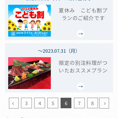
夏休み こども割プ
ランのご紹介です
～2023.07.31（月）
限定の別注料理がつ
いたおススメプラン
3
4
5
6
7
8