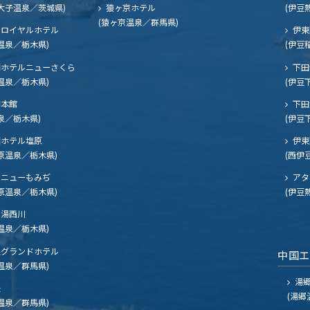
大子温泉／茨城県)
猿ヶ京ホテル
(伊豆
(猿ヶ京温泉／群馬県)
ロイヤルホテル
伊東
温泉／栃木県)
(伊豆
ホテルニューさくら
下田
温泉／栃木県)
(伊豆
閣本館
下田
泉／栃木県)
(伊豆
ホテル塩原
伊東
原温泉／栃木県)
(西伊
ニューもみぢ
アタ
原温泉／栃木県)
(伊豆
湯西川
温泉／栃木県)
グランドホテル
中国
温泉／群馬県)
湯郷
夫
(湯郷
温泉／群馬県)