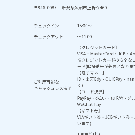
〒946-0087 新潟県魚沼市上折立460
チェックイン
15:00～
チェックアウト
～11:00
【クレジットカード】
VISA・MasterCard・JCB・Am
※クレジットカードの安全なご
ード(暗証番号が必要となりま
【電子マネー】
iD・楽天Edy・QUICPay・na
ご利用可能な
く)
キャッシュレス決済
【コード決済】
PayPay・d払い・au PAY・
WeChat Pay
【ギフト券】
VJAギフト券・JCBギフト券
います)
100台(無料)