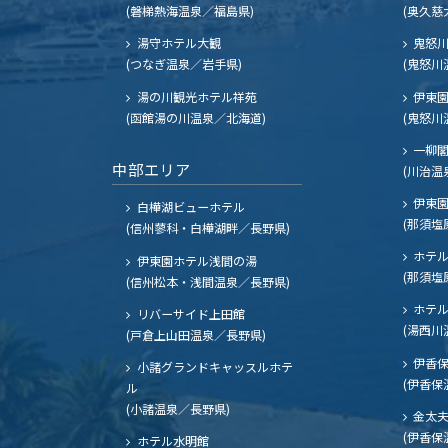
(磐梯熱海温泉／福島県)
(奥久慈
湯守ホテル大観
鬼怒川
(つなぎ温泉／岩手県)
(鬼怒川
湯の川観光ホテル祥苑
伊東園
(函館湯の川温泉／北海道)
(鬼怒川
一柳
中部エリア
(川治温
伊東園
白樺湖ビューホテル
(那須塩
(信州蓼科・白樺湖畔／長野県)
ホテル
伊東園ホテル浅間の湯
(那須塩
(信州松本・浅間温泉／長野県)
ホテル
リバーサイド上田館
(湯西川
(戸倉上山田温泉／長野県)
伊香保
小諸グランドキャッスルホテ
(伊香保
ル
(小諸温泉／長野県)
金太
(伊香保
ホテル水明館