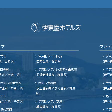
リア
伊豆・
ル君佳
伊東園ホテル四万
伊東
泉／山梨県)
(四万温泉／群馬県)
(伊豆
四季彩
伊東園ホテル尾瀬老神山楽荘
伊東
温泉／神奈川県)
(尾瀬老神温泉／群馬県)
(伊豆
ホテル箱根湯本
ホテル湯の陣
伊東
本温泉／神奈川県)
(水上温泉郷ゆびそ温泉／群馬
(伊豆
県)
ホテル
熱川
白浜温泉／千葉県)
伊東園ホテル草津
(伊豆
(草津温泉／群馬県)
奥久慈館
伊東