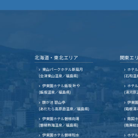
北海道・東北エリア
関東エ
東山パークホテル新風月
ホテ
(会津東山温泉／福島県)
(石和温
伊東園ホテル飯坂 叶や
ホテル
(飯坂温泉／福島県)
(湯河原
鏡が池 碧山亭
伊東園
(あだたら高原岳温泉／福島県)
(箱根湯
伊東園ホテル磐梯向滝
南国
(磐梯熱海温泉／福島県)
(南房総
伊東園ホテル磐梯和水
ホテル