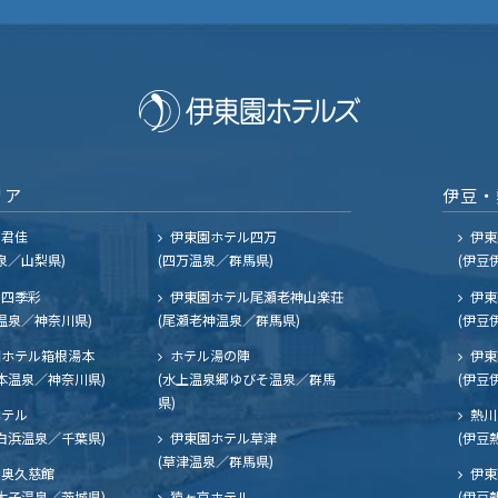
リア
伊豆・
ル君佳
伊東園ホテル四万
伊東
泉／山梨県)
(四万温泉／群馬県)
(伊豆
四季彩
伊東園ホテル尾瀬老神山楽荘
伊東
温泉／神奈川県)
(尾瀬老神温泉／群馬県)
(伊豆
ホテル箱根湯本
ホテル湯の陣
伊東
本温泉／神奈川県)
(水上温泉郷ゆびそ温泉／群馬
(伊豆
県)
ホテル
熱川
白浜温泉／千葉県)
伊東園ホテル草津
(伊豆
(草津温泉／群馬県)
奥久慈館
伊東
大子温泉／茨城県)
猿ヶ京ホテル
(伊豆