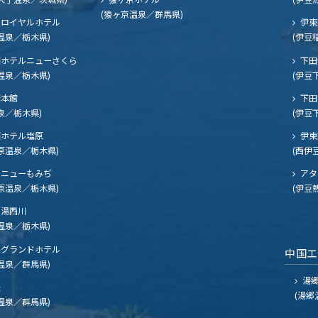
(猿ヶ京温泉／群馬県)
ロイヤルホテル
伊東
温泉／栃木県)
(伊豆
ホテルニューさくら
下田
温泉／栃木県)
(伊豆
閣本館
下田
泉／栃木県)
(伊豆
ホテル塩原
伊東
原温泉／栃木県)
(西伊
ニューもみぢ
アタ
原温泉／栃木県)
(伊豆
湯西川
温泉／栃木県)
グランドホテル
中国
温泉／群馬県)
湯郷
夫
(湯郷
温泉／群馬県)