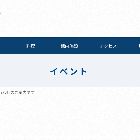
元
料理
館内施設
アクセス
イベント
百八灯のご案内です