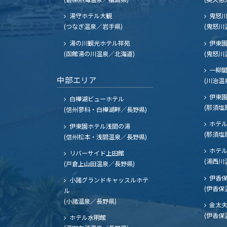
湯守ホテル大観
鬼怒川
(つなぎ温泉／岩手県)
(鬼怒川
湯の川観光ホテル祥苑
伊東園
(函館湯の川温泉／北海道)
(鬼怒川
一柳
中部エリア
(川治温
伊東園
白樺湖ビューホテル
(那須塩
(信州蓼科・白樺湖畔／長野県)
ホテル
伊東園ホテル浅間の湯
(那須塩
(信州松本・浅間温泉／長野県)
ホテル
リバーサイド上田館
(湯西川
(戸倉上山田温泉／長野県)
伊香保
小諸グランドキャッスルホテ
(伊香保
ル
(小諸温泉／長野県)
金太
(伊香保
ホテル水明館