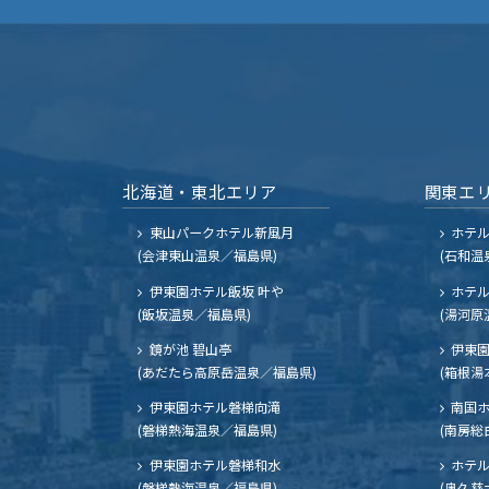
北海道・東北エリア
関東エ
東山パークホテル新風月
ホテ
(会津東山温泉／福島県)
(石和温
伊東園ホテル飯坂 叶や
ホテル
(飯坂温泉／福島県)
(湯河原
鏡が池 碧山亭
伊東園
(あだたら高原岳温泉／福島県)
(箱根湯
伊東園ホテル磐梯向滝
南国
(磐梯熱海温泉／福島県)
(南房総
伊東園ホテル磐梯和水
ホテル
(磐梯熱海温泉／福島県)
(奥久慈