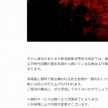
ホテル湯元のあります新潟県魚沼市折立地区では、毎
江戸時代初期の寛永年間から続いている伝統ある行事
おります。
来場者に無料で振る舞われる折立名物の「餅の6人つ
後には花火の打ち上げも行われます。
ご宿泊の機会に、ぜひ参加してみてはいかがでしょう
※無料サービスは無くなり次第終了となります。
※天候等により内容の変更がございます。