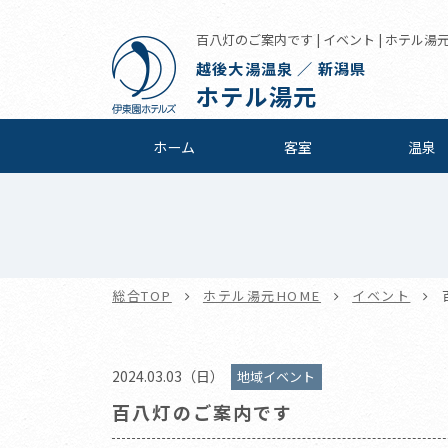
百八灯のご案内です | イベント | ホテル湯
越後大湯温泉 ／ 新潟県
ホテル湯元
ホーム
客室
温泉
総合TOP
ホテル湯元HOME
イベント
2024.03.03（日）
地域イベント
百八灯のご案内です