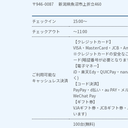
〒946-0087 新潟県魚沼市上折立460
チェックイン
15:00～
チェックアウト
～11:00
【クレジットカード】
VISA・MasterCard・JCB・Am
※クレジットカードの安全なご
ード(暗証番号が必要となりま
【電子マネー】
iD・楽天Edy・QUICPay・na
ご利用可能な
く)
キャッシュレス決済
【コード決済】
PayPay・d払い・au PAY・
WeChat Pay
【ギフト券】
VJAギフト券・JCBギフト券
います)
100台(無料)