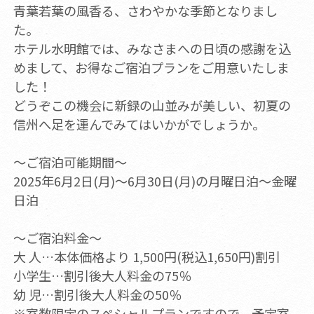
青葉若葉の風香る、さわやかな季節となりまし
た。
ホテル水明館では、みなさまへの日頃の感謝を込
めまして、お得なご宿泊プランをご用意いたしま
した！
どうぞこの機会に新録の山並みが美しい、初夏の
信州へ足を運んでみてはいかがでしょうか。
～ご宿泊可能期間～
2025年6月2日(月)～6月30日(月)の月曜日泊～金曜
日泊
～ご宿泊料金～
大 人…本体価格より 1,500円(税込1,650円)割引
小学生…割引後大人料金の75％
幼 児…割引後大人料金の50％
※室数限定のスペシャルプランですので、予定室