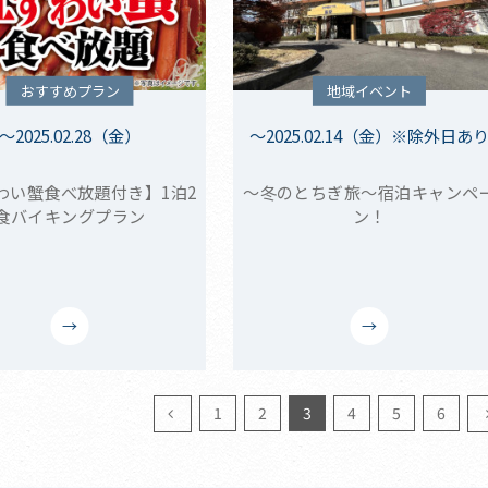
おすすめプラン
地域イベント
～2025.02.28（金）
～2025.02.14（金）※除外日あ
わい蟹食べ放題付き】1泊2
～冬のとちぎ旅～宿泊キャンペ
食バイキングプラン
ン！
1
2
3
4
5
6