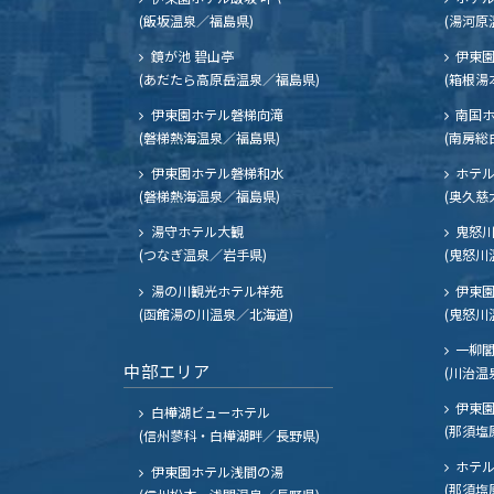
(飯坂温泉／福島県)
(湯河原
鏡が池 碧山亭
伊東園
(あだたら高原岳温泉／福島県)
(箱根湯
伊東園ホテル磐梯向滝
南国
(磐梯熱海温泉／福島県)
(南房総
伊東園ホテル磐梯和水
ホテル
(磐梯熱海温泉／福島県)
(奥久慈
湯守ホテル大観
鬼怒川
(つなぎ温泉／岩手県)
(鬼怒川
湯の川観光ホテル祥苑
伊東園
(函館湯の川温泉／北海道)
(鬼怒川
一柳
中部エリア
(川治温
伊東園
白樺湖ビューホテル
(那須塩
(信州蓼科・白樺湖畔／長野県)
ホテル
伊東園ホテル浅間の湯
(那須塩