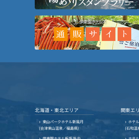
北海道・東北エリア
関東エ
東山パークホテル新風月
ホテ
(会津東山温泉／福島県)
(石和温
伊東園ホテル飯坂 叶や
ホテル