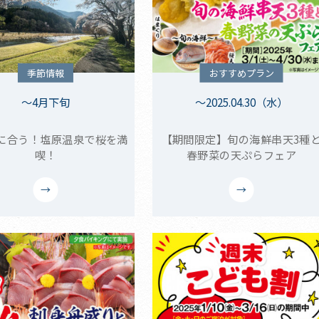
季節情報
おすすめプラン
～4月下旬
～2025.04.30（水）
に合う！塩原温泉で桜を満
【期間限定】旬の海鮮串天3種
喫！
春野菜の天ぷらフェア