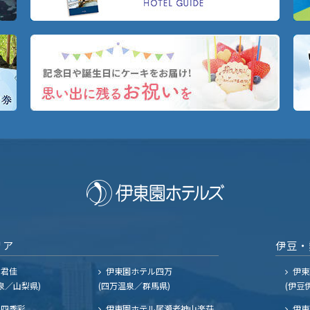
リア
伊豆・
ル君佳
伊東園ホテル四万
伊東
泉／山梨県)
(四万温泉／群馬県)
(伊豆
四季彩
伊東園ホテル尾瀬老神山楽荘
伊東