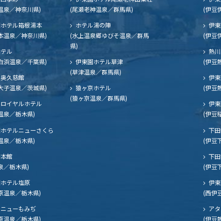
温泉／神奈川県)
(尾瀬老神温泉／群馬県)
(伊豆
ホテル箱根湯本
ホテル湯の陣
伊東
本温泉／神奈川県)
(水上温泉郷ゆびそ温泉／群馬
(伊豆
県)
ホテル
熱川
白浜温泉／千葉県)
伊東園ホテル草津
(伊豆
(草津温泉／群馬県)
奥久慈館
伊東
大子温泉／茨城県)
猿ヶ京ホテル
(伊豆
(猿ヶ京温泉／群馬県)
ロイヤルホテル
伊東
温泉／栃木県)
(伊豆
ホテルニューさくら
下田
温泉／栃木県)
(伊豆
閣本館
下田
泉／栃木県)
(伊豆
ホテル塩原
伊東
原温泉／栃木県)
(西伊
ニューもみぢ
アタ
原温泉／栃木県)
(伊豆