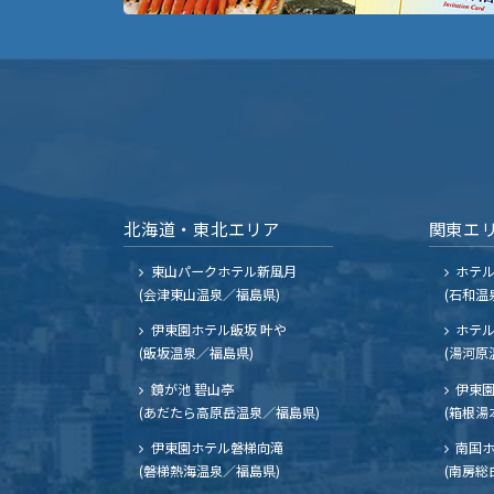
北海道・東北エリア
関東エ
東山パークホテル新風月
ホテ
(会津東山温泉／福島県)
(石和温
伊東園ホテル飯坂 叶や
ホテル
(飯坂温泉／福島県)
(湯河原
鏡が池 碧山亭
伊東園
(あだたら高原岳温泉／福島県)
(箱根湯
伊東園ホテル磐梯向滝
南国
(磐梯熱海温泉／福島県)
(南房総