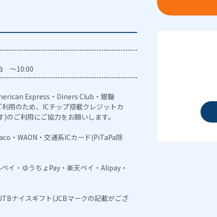
 ～10:00
erican Express・Diners Club・銀聯
利用のため、ICチップ搭載クレジットカ
す)のご利用にご協力をお願いします。
naco・WAON・交通系ICカード(PiTaPa除
メルペイ・ゆうちょPay・楽天ペイ・Alipay・
・JTBナイスギフト(JCBマークの記載がござ