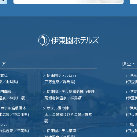
リア
伊豆・
ル君佳
伊東園ホテル四万
伊東
泉／山梨県)
(四万温泉／群馬県)
(伊豆
四季彩
伊東園ホテル尾瀬老神山楽荘
伊東
温泉／神奈川県)
(尾瀬老神温泉／群馬県)
(伊豆
ホテル箱根湯本
ホテル湯の陣
伊東
本温泉／神奈川県)
(水上温泉郷ゆびそ温泉／群馬
(伊豆
県)
ホテル
熱川
白浜温泉／千葉県)
伊東園ホテル草津
(伊豆
(草津温泉／群馬県)