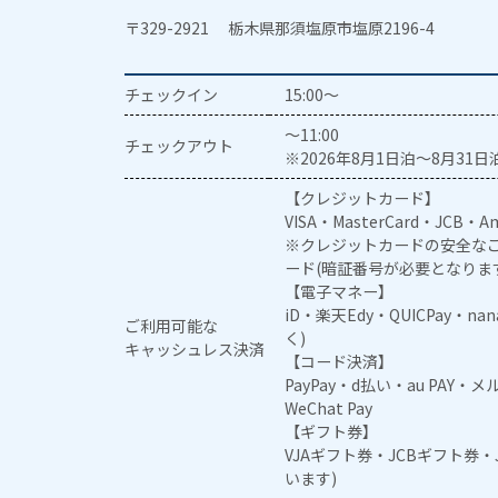
〒329-2921 栃木県那須塩原市塩原2196-4
チェックイン
15:00～
～11:00
チェックアウト
※2026年8月1日泊～8月31日泊
【クレジットカード】
VISA・MasterCard・JCB・Am
※クレジットカードの安全なご
ード(暗証番号が必要となりま
【電子マネー】
iD・楽天Edy・QUICPay・na
ご利用可能な
く)
キャッシュレス決済
【コード決済】
PayPay・d払い・au PAY・
WeChat Pay
【ギフト券】
VJAギフト券・JCBギフト券
います)