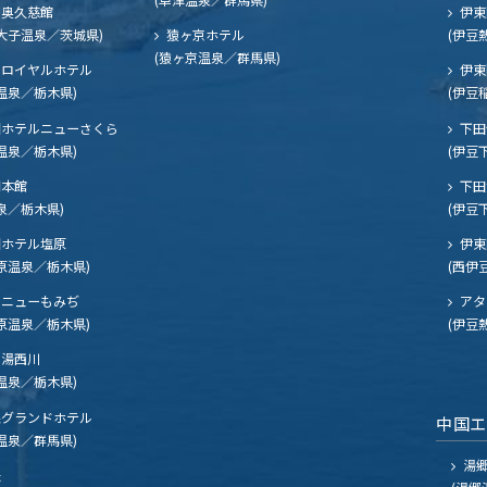
奥久慈館
伊東
大子温泉／茨城県)
猿ヶ京ホテル
(伊豆
(猿ヶ京温泉／群馬県)
ロイヤルホテル
伊東
温泉／栃木県)
(伊豆
ホテルニューさくら
下田
温泉／栃木県)
(伊豆
閣本館
下田
泉／栃木県)
(伊豆
ホテル塩原
伊東
原温泉／栃木県)
(西伊
ニューもみぢ
アタ
原温泉／栃木県)
(伊豆
湯西川
温泉／栃木県)
グランドホテル
中国
温泉／群馬県)
湯郷
夫