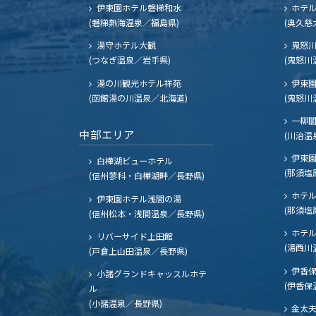
伊東園ホテル磐梯和水
ホテル
(磐梯熱海温泉／福島県)
(奥久慈
湯守ホテル大観
鬼怒川
(つなぎ温泉／岩手県)
(鬼怒川
湯の川観光ホテル祥苑
伊東園
(函館湯の川温泉／北海道)
(鬼怒川
一柳
中部エリア
(川治温
伊東園
白樺湖ビューホテル
(那須塩
(信州蓼科・白樺湖畔／長野県)
ホテル
伊東園ホテル浅間の湯
(那須塩
(信州松本・浅間温泉／長野県)
ホテル
リバーサイド上田館
(湯西川
(戸倉上山田温泉／長野県)
伊香保
小諸グランドキャッスルホテ
(伊香保
ル
(小諸温泉／長野県)
金太