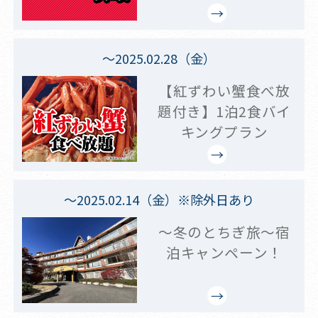
～2025.02.28（金）
【紅ずわい蟹食べ放
題付き】1泊2食バイ
キングプラン
～2025.02.14（金）※除外日あり
～冬のとちぎ旅～宿
泊キャンペーン！