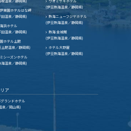
稲取温泉／静岡県)
ウオミサキホテル
(伊豆熱海温泉／静岡県)
伊東園ホテルはな岬
下田温泉／静岡県)
熱海ニューフジヤホテル
(伊豆熱海温泉／静岡県)
海浜ホテル
下田温泉／静岡県)
熱海 金城館
(伊豆熱海温泉／静岡県)
園ホテル土肥
豆土肥温泉／静岡県)
ホテル大野屋
(伊豆熱海温泉／静岡県)
ミシーズンホテル
熱海温泉／静岡県)
エリア
グランドホテル
温泉／岡山県)