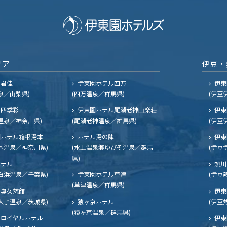
リア
伊豆・
ル君佳
伊東園ホテル四万
伊東
泉／山梨県)
(四万温泉／群馬県)
(伊豆
四季彩
伊東園ホテル尾瀬老神山楽荘
伊東
温泉／神奈川県)
(尾瀬老神温泉／群馬県)
(伊豆
ホテル箱根湯本
ホテル湯の陣
伊東
本温泉／神奈川県)
(水上温泉郷ゆびそ温泉／群馬
(伊豆
県)
ホテル
熱川
白浜温泉／千葉県)
伊東園ホテル草津
(伊豆
(草津温泉／群馬県)
奥久慈館
伊東
大子温泉／茨城県)
猿ヶ京ホテル
(伊豆
(猿ヶ京温泉／群馬県)
ロイヤルホテル
伊東