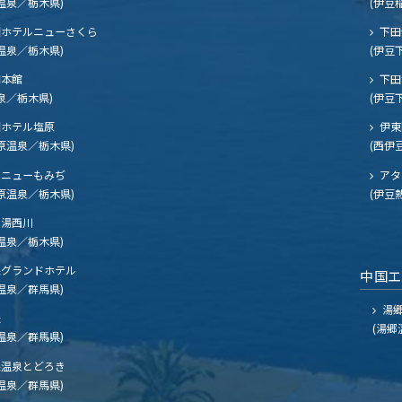
温泉／栃木県)
(伊豆
ホテルニューさくら
下田
温泉／栃木県)
(伊豆
閣本館
下田
泉／栃木県)
(伊豆
ホテル塩原
伊東
原温泉／栃木県)
(西伊
ニューもみぢ
アタ
原温泉／栃木県)
(伊豆
湯西川
温泉／栃木県)
グランドホテル
中国
温泉／群馬県)
湯郷
夫
(湯郷
温泉／群馬県)
温泉とどろき
温泉／群馬県)