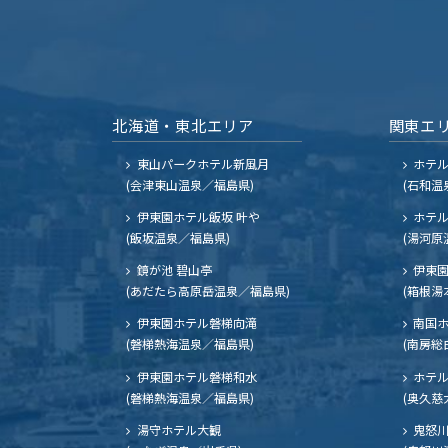
北海道・東北エリア
関東エ
東山パークホテル新風月
ホテ
(会津東山温泉／福島県)
(石和温
伊東園ホテル飯坂 叶や
ホテル
(飯坂温泉／福島県)
(湯河原
鏡が池 碧山亭
伊東園
(あだたら高原岳温泉／福島県)
(箱根湯
伊東園ホテル磐梯向滝
南国
(磐梯熱海温泉／福島県)
(南房総
伊東園ホテル磐梯和水
ホテル
(磐梯熱海温泉／福島県)
(奥久慈
湯守ホテル大観
鬼怒川