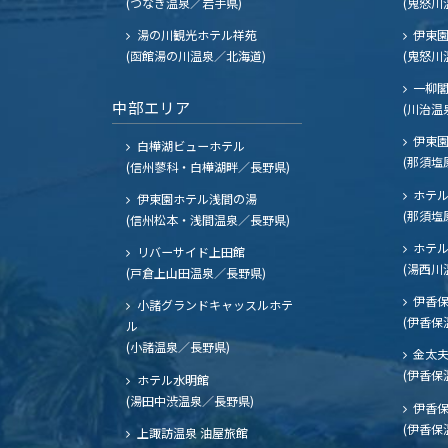
(つなぎ温泉／岩手県)
(鬼怒川
湯の川観光ホテル祥苑
伊東園
(函館湯の川温泉／北海道)
(鬼怒川
一柳
中部エリア
(川治温
伊東園
白樺湖ビューホテル
(那須塩
(信州蓼科・白樺湖畔／長野県)
ホテル
伊東園ホテル浅間の湯
(那須塩
(信州松本・浅間温泉／長野県)
ホテル
リバーサイド上田館
(湯西川
(戸倉上山田温泉／長野県)
伊香保
小諸グランドキャッスルホテ
(伊香保
ル
(小諸温泉／長野県)
金太
(伊香保
ホテル水明館
(湯田中渋温泉／長野県)
伊香保
(伊香保
上諏訪温泉 油屋旅館