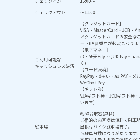
チェックイン
15:00～
チェックアウト
～11:00
【クレジットカード】
VISA・MasterCard・JCB・Am
※クレジットカードの安全なご
ード(暗証番号が必要となりま
【電子マネー】
iD・楽天Edy・QUICPay・na
ご利用可能な
く)
キャッシュレス決済
【コード決済】
PayPay・d払い・au PAY・
WeChat Pay
【ギフト券】
VJAギフト券・JCBギフト券
います)
約50台収容(無料)
ご宿泊のお客様は無料で駐車
駐車場
屋根付バイク駐車場有り。
※駐車台数に限りがあります
事前にホテルまでご連絡くだ