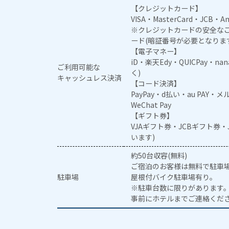
【クレジットカード】
VISA・MasterCard・JCB・Am
※クレジットカードの安全なご
ード(暗証番号が必要となりま
【電子マネー】
iD・楽天Edy・QUICPay・na
ご利用可能な
く)
キャッシュレス決済
【コード決済】
PayPay・d払い・au PAY・
WeChat Pay
【ギフト券】
VJAギフト券・JCBギフト券
います)
約50台収容(無料)
ご宿泊のお客様は無料で駐車
駐車場
屋根付バイク駐車場有り。
※駐車台数に限りがあります
事前にホテルまでご連絡くだ