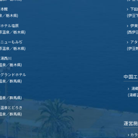
閣本館
下田
泉／栃木県)
(伊豆
ホテル塩原
伊東
原温泉／栃木県)
(西伊
ニューもみぢ
アタ
原温泉／栃木県)
(伊豆
湯西川
温泉／栃木県)
グランドホテル
中国
温泉／群馬県)
湯郷
夫
(湯郷
温泉／群馬県)
温泉とどろき
温泉／群馬県)
運営
カラ