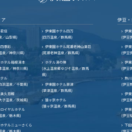
リア
伊豆・
ル君佳
伊東園ホテル四万
伊東
泉／山梨県)
(四万温泉／群馬県)
(伊豆
四季彩
伊東園ホテル尾瀬老神山楽荘
伊東
温泉／神奈川県)
(尾瀬老神温泉／群馬県)
(伊豆
ホテル箱根湯本
ホテル湯の陣
伊東
本温泉／神奈川県)
(水上温泉郷ゆびそ温泉／群馬
(伊豆
県)
ホテル
熱川
白浜温泉／千葉県)
伊東園ホテル草津
(伊豆
(草津温泉／群馬県)
奥久慈館
伊東
大子温泉／茨城県)
猿ヶ京ホテル
(伊豆
(猿ヶ京温泉／群馬県)
ロイヤルホテル
伊東
温泉／栃木県)
(伊豆
ホテルニューさくら
下田
温泉／栃木県)
(伊豆