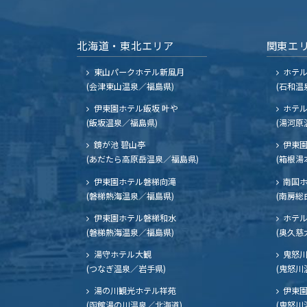
北海道・東北エリア
関東エ
東山パークホテル新風月
ホテ
(会津東山温泉／福島県)
(石和温
伊東園ホテル飯坂 叶や
ホテル
(飯坂温泉／福島県)
(湯河原
鏡が池 碧山亭
伊東園
(あだたら高原岳温泉／福島県)
(箱根湯
伊東園ホテル磐梯向滝
南国
(磐梯熱海温泉／福島県)
(南房総
伊東園ホテル磐梯和水
ホテル
(磐梯熱海温泉／福島県)
(奥久慈
湯守ホテル大観
鬼怒川
(つなぎ温泉／岩手県)
(鬼怒川
湯の川観光ホテル祥苑
伊東園
(函館湯の川温泉／北海道)
(鬼怒川