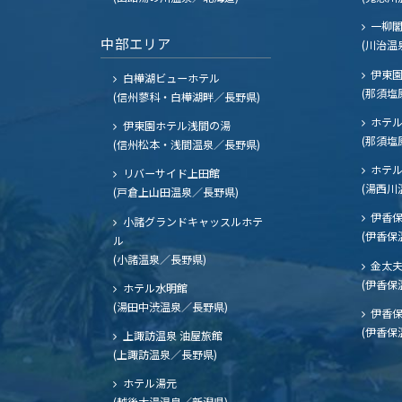
一柳
中部エリア
(川治温
伊東園
白樺湖ビューホテル
(那須塩
(信州蓼科・白樺湖畔／長野県)
ホテル
伊東園ホテル浅間の湯
(那須塩
(信州松本・浅間温泉／長野県)
ホテル
リバーサイド上田館
(湯西川
(戸倉上山田温泉／長野県)
伊香保
小諸グランドキャッスルホテ
(伊香保
ル
(小諸温泉／長野県)
金太
(伊香保
ホテル水明館
(湯田中渋温泉／長野県)
伊香保
(伊香保
上諏訪温泉 油屋旅館
(上諏訪温泉／長野県)
ホテル湯元
(越後大湯温泉／新潟県)