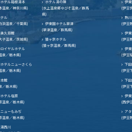
ホテル箱根湯本
ホテル湯の陣
伊東
本温泉／神奈川県)
(水上温泉郷ゆびそ温泉／群馬
(伊豆
県)
ホテル
熱川
白浜温泉／千葉県)
伊東園ホテル草津
(伊豆
(草津温泉／群馬県)
奥久慈館
伊東
大子温泉／茨城県)
猿ヶ京ホテル
(伊豆
(猿ヶ京温泉／群馬県)
ロイヤルホテル
伊東
温泉／栃木県)
(伊豆
ホテルニューさくら
下田
温泉／栃木県)
(伊豆
閣本館
下田
泉／栃木県)
(伊豆
ホテル塩原
伊東
原温泉／栃木県)
(西伊
ニューもみぢ
アタ
原温泉／栃木県)
(伊豆
湯西川