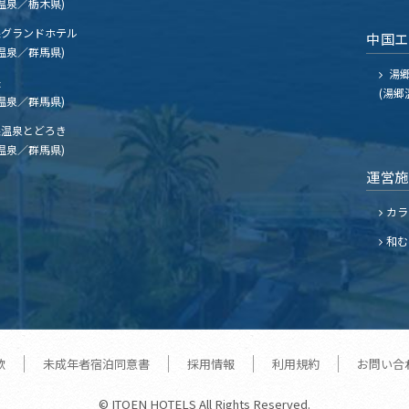
温泉／栃木県)
グランドホテル
中国
温泉／群馬県)
湯郷
夫
(湯郷
温泉／群馬県)
温泉とどろき
温泉／群馬県)
運営
カラ
和む
款
未成年者宿泊同意書
採用情報
利用規約
お問い合
© ITOEN HOTELS All Rights Reserved.