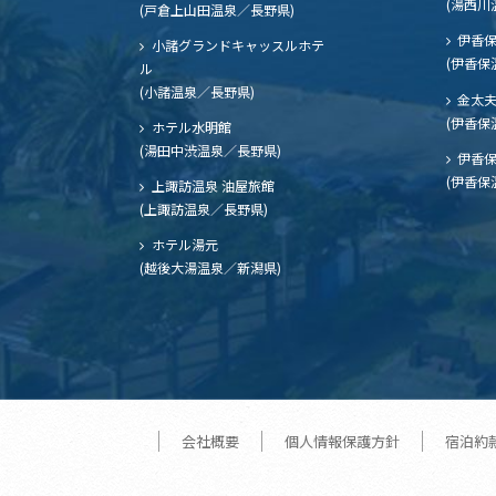
(湯西川
(戸倉上山田温泉／長野県)
伊香保
小諸グランドキャッスルホテ
(伊香保
ル
(小諸温泉／長野県)
金太
(伊香保
ホテル水明館
(湯田中渋温泉／長野県)
伊香保
(伊香保
上諏訪温泉 油屋旅館
(上諏訪温泉／長野県)
ホテル湯元
(越後大湯温泉／新潟県)
会社概要
個人情報保護方針
宿泊約