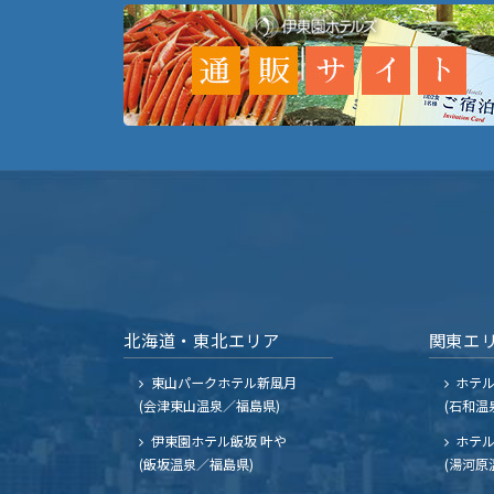
北海道・東北エリア
関東エ
東山パークホテル新風月
ホテ
(会津東山温泉／福島県)
(石和温
伊東園ホテル飯坂 叶や
ホテル
(飯坂温泉／福島県)
(湯河原