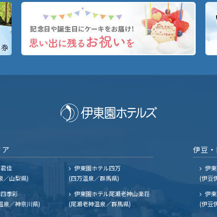
リア
伊豆・
ル君佳
伊東園ホテル四万
伊東
泉／山梨県)
(四万温泉／群馬県)
(伊豆
四季彩
伊東園ホテル尾瀬老神山楽荘
伊東
温泉／神奈川県)
(尾瀬老神温泉／群馬県)
(伊豆