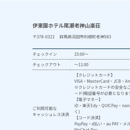
伊東園ホテル尾瀬老神山楽荘
〒378-0322 群馬県沼田市利根町老神583
チェックイン
15:00～
チェックアウト
～11:00
【クレジットカード】
VISA・MasterCard・JCB・Am
※クレジットカードの安全なご
ード(暗証番号が必要となりま
【電子マネー】
iD・楽天Edy・QUICPay・na
ご利用可能な
く)
キャッシュレス決済
【コード決済】
PayPay・d払い・au PAY・
WeChat Pay