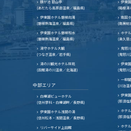
鏡が池 碧山亭
伊東園
(あだたら高原岳温泉／福島県)
(箱根湯
伊東園ホテル磐梯向滝
南国
(磐梯熱海温泉／福島県)
(南房総
伊東園ホテル磐梯和水
ホテル
(磐梯熱海温泉／福島県)
(奥久慈
湯守ホテル大観
鬼怒川
(つなぎ温泉／岩手県)
(鬼怒川
湯の川観光ホテル祥苑
伊東園
(函館湯の川温泉／北海道)
(鬼怒川
一柳
中部エリア
(川治温
伊東園
白樺湖ビューホテル
(那須塩
(信州蓼科・白樺湖畔／長野県)
ホテル
伊東園ホテル浅間の湯
(那須塩
(信州松本・浅間温泉／長野県)
ホテル
リバーサイド上田館