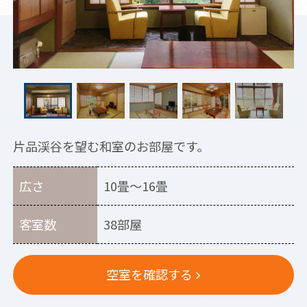
片品渓谷を望む和室のお部屋です。
広さ
10畳～16畳
客室数
38部屋
空室を確認する