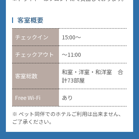
客室概要
チェックイン
15:00～
チェックアウト
～11:00
和室・洋室・和洋室 合
客室総数
計73部屋
Free Wi-Fi
あり
※ ペット同伴でのホテルご利用は出来ません、
ご了承ください。