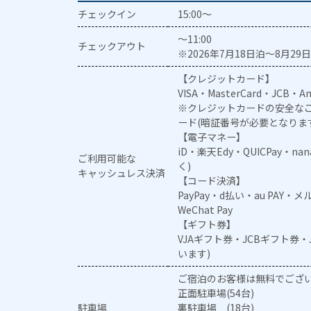
チェックイン
15:00～
～11:00
チェックアウト
※2026年7月18日泊～8月29日
【クレジットカード】
VISA・MasterCard・JCB・Am
※クレジットカードの安全なご
ード(暗証番号が必要となりま
【電子マネー】
iD・楽天Edy・QUICPay・na
ご利用可能な
く)
キャッシュレス決済
【コード決済】
PayPay・d払い・au PAY・
WeChat Pay
【ギフト券】
VJAギフト券・JCBギフト券
います)
ご宿泊のお客様は無料でござ
正面駐車場(54台)
駐車場
裏駐車場 (18台)