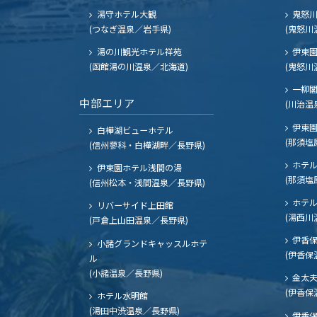
湯守ホテル大観
鬼怒川
(つなぎ温泉／岩手県)
(鬼怒川
湯の川観光ホテル祥苑
伊東園
(函館湯の川温泉／北海道)
(鬼怒川
一柳
中部エリア
(川治温
伊東園
白樺湖ビューホテル
(那須塩
(信州蓼科・白樺湖畔／長野県)
ホテル
伊東園ホテル浅間の湯
(那須塩
(信州松本・浅間温泉／長野県)
ホテル
リバーサイド上田館
(湯西川
(戸倉上山田温泉／長野県)
伊香保
小諸グランドキャッスルホテ
(伊香保
ル
(小諸温泉／長野県)
金太
(伊香保
ホテル水明館
(湯田中渋温泉／長野県)
伊香保