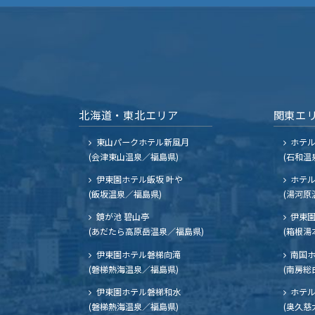
北海道・東北エリア
関東エ
東山パークホテル新風月
ホテ
(会津東山温泉／福島県)
(石和温
伊東園ホテル飯坂 叶や
ホテル
(飯坂温泉／福島県)
(湯河原
鏡が池 碧山亭
伊東園
(あだたら高原岳温泉／福島県)
(箱根湯
伊東園ホテル磐梯向滝
南国
(磐梯熱海温泉／福島県)
(南房総
伊東園ホテル磐梯和水
ホテル
(磐梯熱海温泉／福島県)
(奥久慈