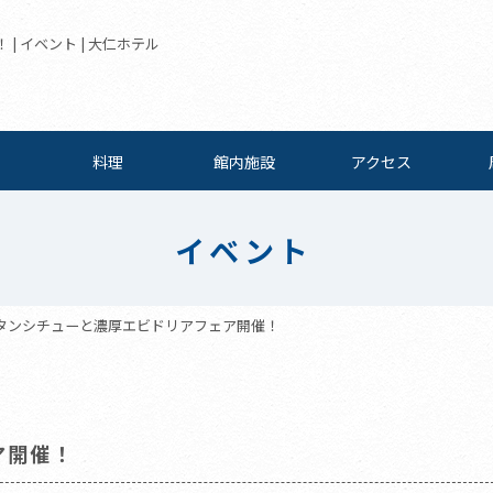
 イベント | 大仁ホテル
料理
館内施設
アクセス
イベント
タンシチューと濃厚エビドリアフェア開催！
ア開催！