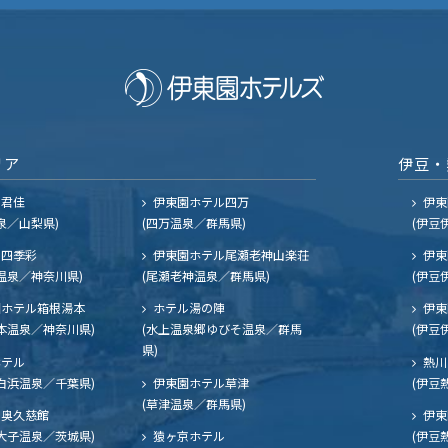
リア
伊豆・
ル君佳
伊東園ホテル四万
伊東
泉／山梨県)
(四万温泉／群馬県)
(伊豆
四季彩
伊東園ホテル尾瀬老神山楽荘
伊東
温泉／神奈川県)
(尾瀬老神温泉／群馬県)
(伊豆
ホテル箱根湯本
ホテル湯の陣
伊東
本温泉／神奈川県)
(水上温泉郷ゆびそ温泉／群馬
(伊豆
県)
ホテル
熱川
白浜温泉／千葉県)
伊東園ホテル草津
(伊豆
(草津温泉／群馬県)
奥久慈館
伊東
大子温泉／茨城県)
猿ヶ京ホテル
(伊豆