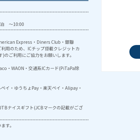
泊 ～10:00
erican Express・Diners Club・銀聯
利用のため、ICチップ搭載クレジットカ
す)のご利用にご協力をお願いします。
naco・WAON・交通系ICカード(PiTaPa除
メルペイ・ゆうちょPay・楽天ペイ・Alipay・
・JTBナイスギフト(JCBマークの記載がござ
います。