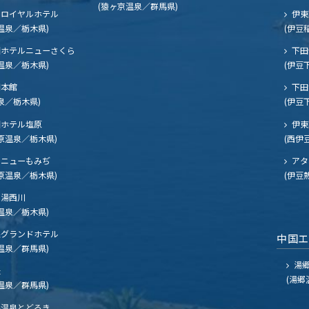
(猿ヶ京温泉／群馬県)
ロイヤルホテル
伊東
温泉／栃木県)
(伊豆
ホテルニューさくら
下田
温泉／栃木県)
(伊豆
閣本館
下田
泉／栃木県)
(伊豆
ホテル塩原
伊東
原温泉／栃木県)
(西伊
ニューもみぢ
アタ
原温泉／栃木県)
(伊豆
湯西川
温泉／栃木県)
グランドホテル
中国
温泉／群馬県)
湯郷
夫
(湯郷
温泉／群馬県)
温泉とどろき