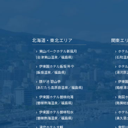
北海道・東北エリア
関東エ
東山パークホテル新風月
ホテ
(会津東山温泉／福島県)
(石和温
伊東園ホテル飯坂 叶や
ホテル
(飯坂温泉／福島県)
(湯河原
鏡が池 碧山亭
伊東園
(あだたら高原岳温泉／福島県)
(箱根湯
伊東園ホテル磐梯向滝
南国
(磐梯熱海温泉／福島県)
(南房総
伊東園ホテル磐梯和水
ホテル
(磐梯熱海温泉／福島県)
(奥久慈
湯守ホテル大観
鬼怒川