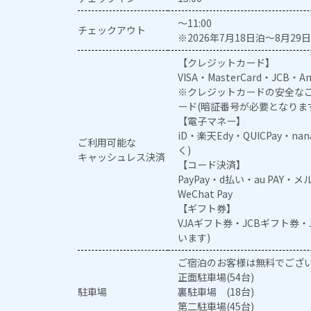
～11:00
チェックアウト
※2026年7月18日泊～8月29日
【クレジットカード】
VISA・MasterCard・JCB・Am
※クレジットカードの安全なご
ード(暗証番号が必要となりま
【電子マネー】
iD・楽天Edy・QUICPay・na
ご利用可能な
く)
キャッシュレス決済
【コード決済】
PayPay・d払い・au PAY・
WeChat Pay
【ギフト券】
VJAギフト券・JCBギフト券
います)
ご宿泊のお客様は無料でござ
正面駐車場(54台)
駐車場
裏駐車場 (18台)
第二駐車場(45台)