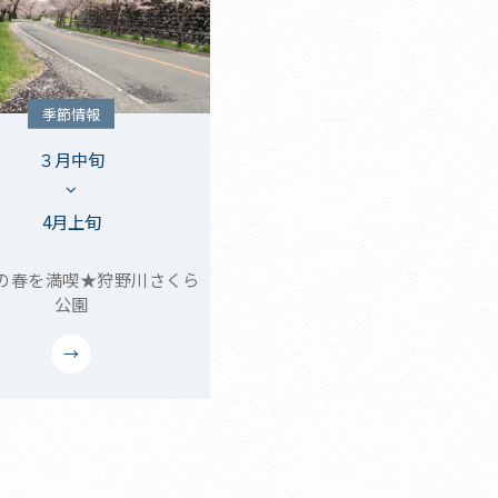
季節情報
３月中旬
4月上旬
の春を満喫★狩野川さくら
公園