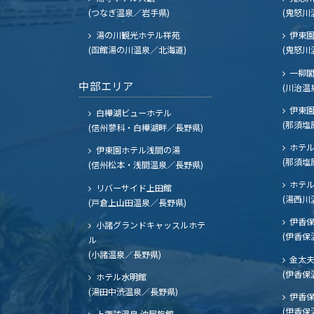
(つなぎ温泉／岩手県)
(鬼怒川
湯の川観光ホテル祥苑
伊東園
(函館湯の川温泉／北海道)
(鬼怒川
一柳
中部エリア
(川治温
伊東園
白樺湖ビューホテル
(那須塩
(信州蓼科・白樺湖畔／長野県)
ホテル
伊東園ホテル浅間の湯
(那須塩
(信州松本・浅間温泉／長野県)
ホテル
リバーサイド上田館
(湯西川
(戸倉上山田温泉／長野県)
伊香保
小諸グランドキャッスルホテ
(伊香保
ル
(小諸温泉／長野県)
金太
(伊香保
ホテル水明館
(湯田中渋温泉／長野県)
伊香保
(伊香保
上諏訪温泉 油屋旅館