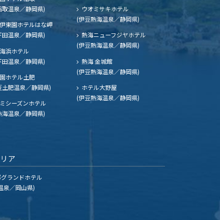
稲取温泉／静岡県)
ウオミサキホテル
(伊豆熱海温泉／静岡県)
伊東園ホテルはな岬
下田温泉／静岡県)
熱海ニューフジヤホテル
(伊豆熱海温泉／静岡県)
海浜ホテル
下田温泉／静岡県)
熱海 金城館
(伊豆熱海温泉／静岡県)
園ホテル土肥
豆土肥温泉／静岡県)
ホテル大野屋
(伊豆熱海温泉／静岡県)
ミシーズンホテル
熱海温泉／静岡県)
エリア
グランドホテル
温泉／岡山県)