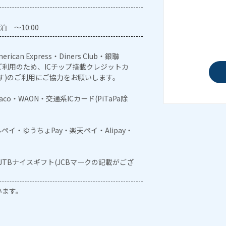
泊 ～10:00
erican Express・Diners Club・銀聯
利用のため、ICチップ搭載クレジットカ
す)のご利用にご協力をお願いします。
naco・WAON・交通系ICカード(PiTaPa除
メルペイ・ゆうちょPay・楽天ペイ・Alipay・
・JTBナイスギフト(JCBマークの記載がござ
います。