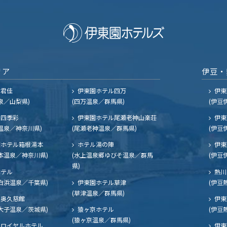
リア
伊豆・
ル君佳
伊東園ホテル四万
伊東
泉／山梨県)
(四万温泉／群馬県)
(伊豆
四季彩
伊東園ホテル尾瀬老神山楽荘
伊東
温泉／神奈川県)
(尾瀬老神温泉／群馬県)
(伊豆
ホテル箱根湯本
ホテル湯の陣
伊東
本温泉／神奈川県)
(水上温泉郷ゆびそ温泉／群馬
(伊豆
県)
ホテル
熱川
白浜温泉／千葉県)
伊東園ホテル草津
(伊豆
(草津温泉／群馬県)
奥久慈館
伊東
大子温泉／茨城県)
猿ヶ京ホテル
(伊豆
(猿ヶ京温泉／群馬県)
ロイヤルホテル
伊東