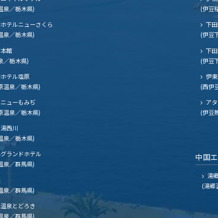
温泉／栃木県)
(伊豆
ホテルニューさくら
下田
温泉／栃木県)
(伊豆
閣本館
下田
泉／栃木県)
(伊豆
ホテル塩原
伊東
原温泉／栃木県)
(西伊
ニューもみぢ
アタ
原温泉／栃木県)
(伊豆
湯西川
温泉／栃木県)
グランドホテル
中国
温泉／群馬県)
湯郷
夫
(湯郷
温泉／群馬県)
温泉とどろき
温泉／群馬県)