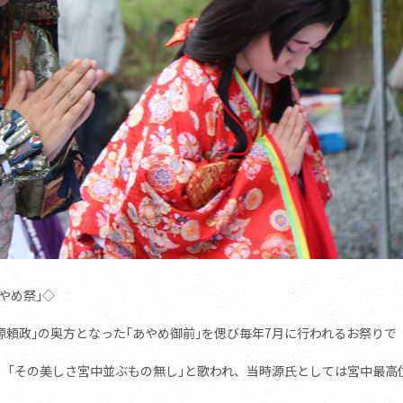
あやめ祭｣◇
源頼政｣の奥方となった｢あやめ御前｣を偲び毎年7月に行われるお祭りで
、｢その美しさ宮中並ぶもの無し｣と歌われ、当時源氏としては宮中最高