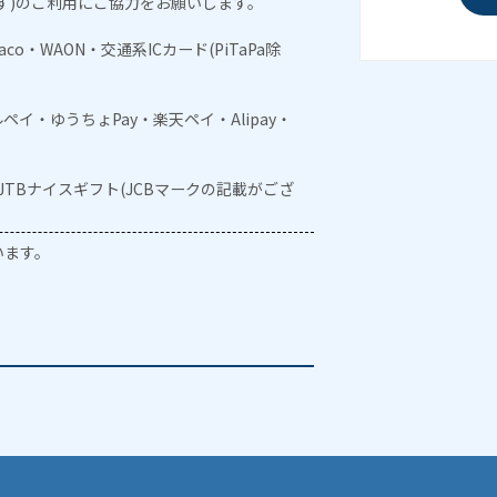
す)のご利用にご協力をお願いします。
naco・WAON・交通系ICカード(PiTaPa除
メルペイ・ゆうちょPay・楽天ペイ・Alipay・
・JTBナイスギフト(JCBマークの記載がござ
います。