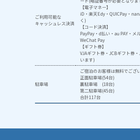
ード(暗証番号が必要となりま
【電子マネー】
iD・楽天Edy・QUICPay・na
ご利用可能な
く)
キャッシュレス決済
【コード決済】
PayPay・d払い・au PAY・
WeChat Pay
【ギフト券】
VJAギフト券・JCBギフト券
います)
ご宿泊のお客様は無料でござ
正面駐車場(54台)
駐車場
裏駐車場 (18台)
第二駐車場(45台)
合計117台