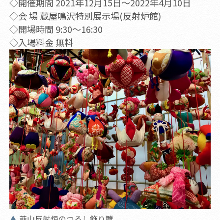
◇開催期間 2021年12月15日～2022年4月10日
◇会 場 蔵屋鳴沢特別展示場(反射炉館)
◇開場時間 9:30～16:30
◇入場料金 無料
韮山反射炉のつるし飾り雛