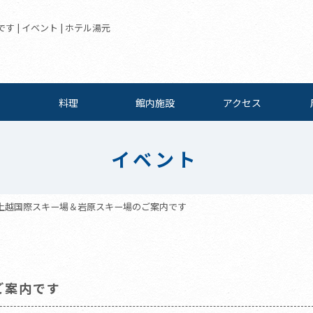
| イベント | ホテル湯元
料理
館内施設
アクセス
イベント
上越国際スキー場＆岩原スキー場のご案内です
ご案内です