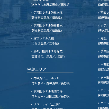
(あだたら高原岳温泉／福島県)
(箱根湯
伊東園ホテル磐梯向滝
南国
(磐梯熱海温泉／福島県)
(南房総
伊東園ホテル磐梯和水
ホテル
(磐梯熱海温泉／福島県)
(奥久慈
湯守ホテル大観
鬼怒川
(つなぎ温泉／岩手県)
(鬼怒川
湯の川観光ホテル祥苑
伊東園
(函館湯の川温泉／北海道)
(鬼怒川
一柳
中部エリア
(川治温
伊東園
白樺湖ビューホテル
(那須塩
(信州蓼科・白樺湖畔／長野県)
ホテル
伊東園ホテル浅間の湯
(那須塩
(信州松本・浅間温泉／長野県)
ホテル
リバーサイド上田館
(湯西川