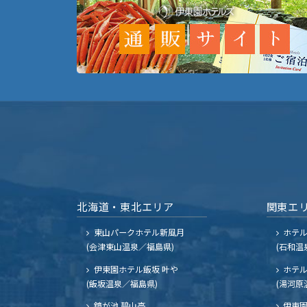
北海道・東北エリア
関東エ
東山パークホテル新風月
ホテ
(会津東山温泉／福島県)
(石和温
伊東園ホテル飯坂 叶や
ホテル
(飯坂温泉／福島県)
(湯河原
鏡が池 碧山亭
伊東園