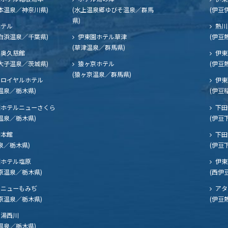
本温泉／神奈川県)
(水上温泉郷ゆびそ温泉／群馬
(伊豆
県)
ホテル
熱川
白浜温泉／千葉県)
伊東園ホテル草津
(伊豆
(草津温泉／群馬県)
奥久慈館
伊東
大子温泉／茨城県)
猿ヶ京ホテル
(伊豆
(猿ヶ京温泉／群馬県)
ロイヤルホテル
伊東
温泉／栃木県)
(伊豆
ホテルニューさくら
下田
温泉／栃木県)
(伊豆
閣本館
下田
泉／栃木県)
(伊豆
ホテル塩原
伊東
原温泉／栃木県)
(西伊
ニューもみぢ
アタ
原温泉／栃木県)
(伊豆
湯西川
温泉／栃木県)