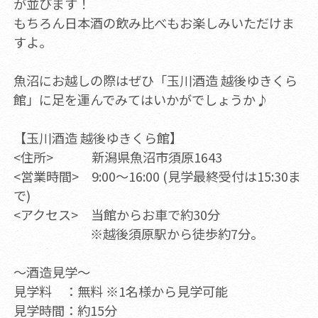
が並びます！
もちろん日本酒の飲み比べもお楽しみいただけま
すよ。
魚沼にお越しの際はぜひ「玉川酒造 越後ゆきくら
館」に足を運んでみてはいかがでしょうか♪
【玉川酒造 越後ゆきくら館】
<住所> 新潟県魚沼市須原1643
<営業時間> 9:00～16:00 (見学最終受付は15:30ま
で)
<アクセス> 当館からお車で約30分
※越後須原駅から徒歩約7分。
～酒造見学～
見学料 ：無料 ※1名様から見学可能
見学時間：約15分